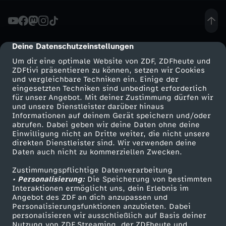
h
i
Deine Datenschutzeinstellungen
cmp-dialog-description
Um dir eine optimale Website von ZDF, ZDFheute und
n
ZDFtivi präsentieren zu können, setzen wir Cookies
und vergleichbare Techniken ein. Einige der
eingesetzten Techniken sind unbedingt erforderlich
g
für unser Angebot. Mit deiner Zustimmung dürfen wir
Mehr ZDF
Service
und unsere Dienstleister darüber hinaus
t
Informationen auf deinem Gerät speichern und/oder
ZDF-Apps
ZDFmitreden
abrufen. Dabei geben wir deine Daten ohne deine
Einwilligung nicht an Dritte weiter, die nicht unsere
o
Smart TV
Kontakt zum ZDF
direkten Dienstleister sind. Wir verwenden deine
Daten auch nicht zu kommerziellen Zwecken.
ZDFtext
Tickets
n
Zustimmungspflichtige Datenverarbeitung
Livestreams
Zuschauerservice
• Personalisierung:
Die Speicherung von bestimmten
:
Sendungen A-Z
Hilfe
Interaktionen ermöglicht uns, dein Erlebnis im
Angebot des ZDF an dich anzupassen und
TV-Programm
Personalisierungsfunktionen anzubieten. Dabei
B
personalisieren wir ausschließlich auf Basis deiner
Nutzung von ZDF Streaming, der ZDFheute und