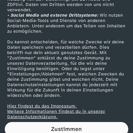
ZDFtivi. Daten von Dritten werden von uns nicht
u
Das ZDF
verwendet.
• Social Media und externe Drittsysteme:
Wir nutzen
ZDF Unternehmen
n
Social-Media-Tools und Dienste von anderen
Anbietern. Unter anderem um das Teilen von Inhalten
Karriere
zu ermöglichen.
d
Presseportal
Du kannst entscheiden, für welche Zwecke wir deine
ZDF goes Schule
Daten speichern und verarbeiten dürfen. Dies
e
betrifft nur dein aktuell genutztes Gerät. Mit
Werbefernsehen
"Zustimmen" erklärst du deine Zustimmung zu
s
unserer Datenverarbeitung, für die wir deine
Mainzelmännchen
Einwilligung benötigen. Oder du legst unter
"Einstellungen/Ablehnen" fest, welchen Zwecken du
k
deine Zustimmung gibst und welchen nicht. Deine
Datenschutzeinstellungen kannst du jederzeit mit
Wirkung für die Zukunft in deinen Einstellungen
a
widerrufen oder ändern.
n
Hier findest du das Impressum.
Partner
Weitere Informationen findest du in unserer
Datenschutzerklärung.
z
Zustimmen