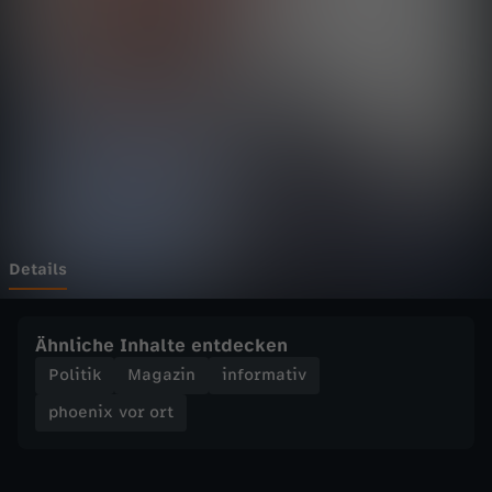
v
o
r
o
r
t
Details
-
Ähnliche Inhalte entdecken
W
Politik
Magazin
informativ
phoenix vor ort
a
s