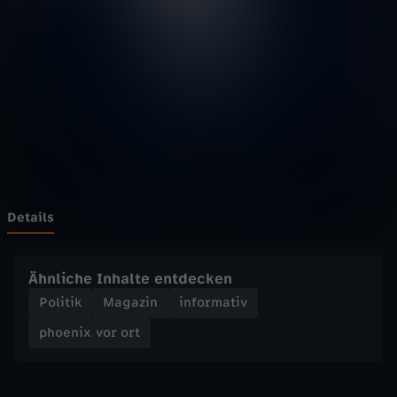
v
Wechseln zu: ZDFheute
o
r
o
r
t
Details
-
Ähnliche Inhalte entdecken
W
Politik
Magazin
informativ
phoenix vor ort
e
i