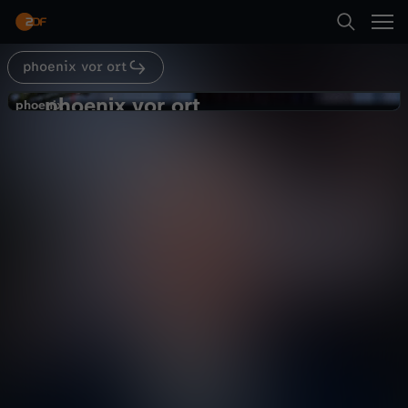
Abspielen
phoenix vor ort
Suche
Zurück
phoenix vor ort
p
phoenix
phoenix
Weihnachtsansprache 2024
Startseite
h
Politik
Magazin
informativ
Kategorien
o
Abspielen
e
Kinder
n
Mehr
Live & TV
i
Mein ZDF
x