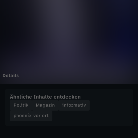
v
o
r
o
r
t
Details
-
Ähnliche Inhalte entdecken
W
Politik
Magazin
informativ
phoenix vor ort
e
l