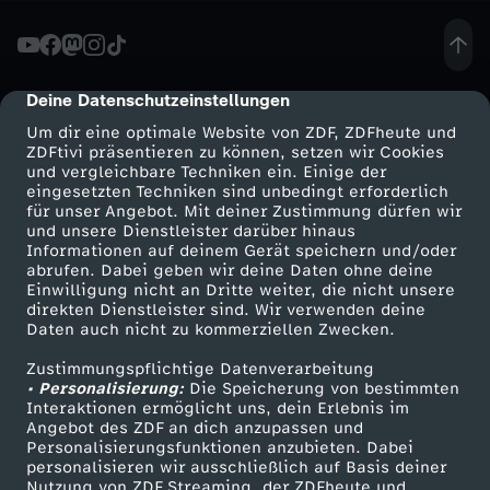
t
w
Deine Datenschutzeinstellungen
cmp-dialog-description
Um dir eine optimale Website von ZDF, ZDFheute und
i
ZDFtivi präsentieren zu können, setzen wir Cookies
und vergleichbare Techniken ein. Einige der
eingesetzten Techniken sind unbedingt erforderlich
r
für unser Angebot. Mit deiner Zustimmung dürfen wir
Mehr ZDF
Service
und unsere Dienstleister darüber hinaus
t
Informationen auf deinem Gerät speichern und/oder
ZDF-Apps
ZDFmitreden
abrufen. Dabei geben wir deine Daten ohne deine
Einwilligung nicht an Dritte weiter, die nicht unsere
s
Smart TV
Kontakt zum ZDF
direkten Dienstleister sind. Wir verwenden deine
Daten auch nicht zu kommerziellen Zwecken.
ZDFtext
Tickets
c
Zustimmungspflichtige Datenverarbeitung
Livestreams
Zuschauerservice
• Personalisierung:
Die Speicherung von bestimmten
h
Sendungen A-Z
Hilfe
Interaktionen ermöglicht uns, dein Erlebnis im
Angebot des ZDF an dich anzupassen und
TV-Programm
Personalisierungsfunktionen anzubieten. Dabei
a
personalisieren wir ausschließlich auf Basis deiner
Nutzung von ZDF Streaming, der ZDFheute und