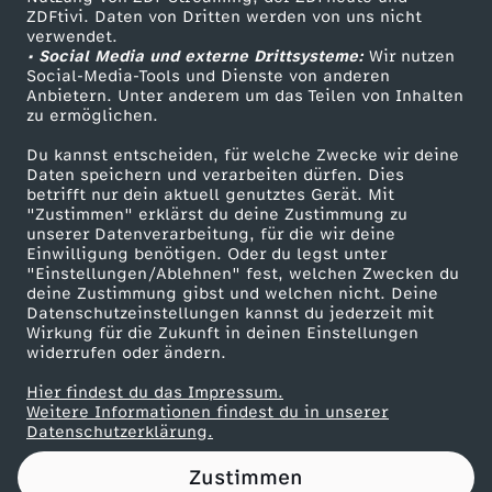
ZDFtivi. Daten von Dritten werden von uns nicht
f
Das ZDF
verwendet.
• Social Media und externe Drittsysteme:
Wir nutzen
ZDF Unternehmen
t
Social-Media-Tools und Dienste von anderen
Anbietern. Unter anderem um das Teilen von Inhalten
Karriere
zu ermöglichen.
s
Presseportal
Du kannst entscheiden, für welche Zwecke wir deine
ZDF goes Schule
Daten speichern und verarbeiten dürfen. Dies
f
betrifft nur dein aktuell genutztes Gerät. Mit
Werbefernsehen
"Zustimmen" erklärst du deine Zustimmung zu
o
unserer Datenverarbeitung, für die wir deine
Mainzelmännchen
Einwilligung benötigen. Oder du legst unter
"Einstellungen/Ablehnen" fest, welchen Zwecken du
r
deine Zustimmung gibst und welchen nicht. Deine
Datenschutzeinstellungen kannst du jederzeit mit
Wirkung für die Zukunft in deinen Einstellungen
u
widerrufen oder ändern.
m
Hier findest du das Impressum.
Partner
Weitere Informationen findest du in unserer
Datenschutzerklärung.
:
Zustimmen