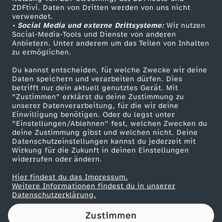
ZDFtivi. Daten von Dritten werden von uns nicht
z
Das ZDF
verwendet.
• Social Media und externe Drittsysteme:
Wir nutzen
ZDF Unternehmen
u
Social-Media-Tools und Dienste von anderen
Anbietern. Unter anderem um das Teilen von Inhalten
Karriere
zu ermöglichen.
m
Presseportal
Du kannst entscheiden, für welche Zwecke wir deine
ZDF goes Schule
Daten speichern und verarbeiten dürfen. Dies
U
betrifft nur dein aktuell genutztes Gerät. Mit
Werbefernsehen
"Zustimmen" erklärst du deine Zustimmung zu
m
unserer Datenverarbeitung, für die wir deine
Mainzelmännchen
Einwilligung benötigen. Oder du legst unter
"Einstellungen/Ablehnen" fest, welchen Zwecken du
w
deine Zustimmung gibst und welchen nicht. Deine
Datenschutzeinstellungen kannst du jederzeit mit
Wirkung für die Zukunft in deinen Einstellungen
e
widerrufen oder ändern.
l
Hier findest du das Impressum.
Partner
Weitere Informationen findest du in unserer
Datenschutzerklärung.
t
Zustimmen