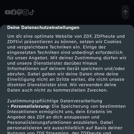
n
e
Deine Datenschutzeinstellungen
cmp-dialog-description
Um dir eine optimale Website von ZDF, ZDFheute und
r
ZDFtivi präsentieren zu können, setzen wir Cookies
und vergleichbare Techniken ein. Einige der
eingesetzten Techniken sind unbedingt erforderlich
E
für unser Angebot. Mit deiner Zustimmung dürfen wir
Mehr ZDF
Service
und unsere Dienstleister darüber hinaus
c
Informationen auf deinem Gerät speichern und/oder
ZDF-Apps
ZDFmitreden
abrufen. Dabei geben wir deine Daten ohne deine
Einwilligung nicht an Dritte weiter, die nicht unsere
k
Smart TV
Kontakt zum ZDF
direkten Dienstleister sind. Wir verwenden deine
Daten auch nicht zu kommerziellen Zwecken.
ZDFtext
Tickets
e
Zustimmungspflichtige Datenverarbeitung
Livestreams
Zuschauerservice
• Personalisierung:
Die Speicherung von bestimmten
r
Sendungen A-Z
Hilfe
Interaktionen ermöglicht uns, dein Erlebnis im
Angebot des ZDF an dich anzupassen und
TV-Programm
Personalisierungsfunktionen anzubieten. Dabei
t
personalisieren wir ausschließlich auf Basis deiner
Nutzung von ZDF Streaming, der ZDFheute und