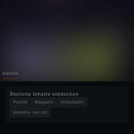
v
o
r
o
r
t
Details
-
Ähnliche Inhalte entdecken
W
Politik
Magazin
informativ
phoenix vor ort
e
t