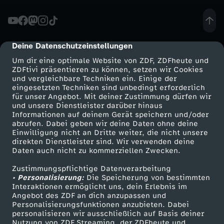
t
b
Deine Datenschutzeinstellungen
cmp-dialog-description
Um dir eine optimale Website von ZDF, ZDFheute und
e
ZDFtivi präsentieren zu können, setzen wir Cookies
und vergleichbare Techniken ein. Einige der
eingesetzten Techniken sind unbedingt erforderlich
w
für unser Angebot. Mit deiner Zustimmung dürfen wir
Mehr ZDF
Service
und unsere Dienstleister darüber hinaus
e
Informationen auf deinem Gerät speichern und/oder
ZDF-Apps
ZDFmitreden
abrufen. Dabei geben wir deine Daten ohne deine
Einwilligung nicht an Dritte weiter, die nicht unsere
r
Smart TV
Kontakt zum ZDF
direkten Dienstleister sind. Wir verwenden deine
Daten auch nicht zu kommerziellen Zwecken.
ZDFtext
Tickets
b
Zustimmungspflichtige Datenverarbeitung
Livestreams
Zuschauerservice
• Personalisierung:
Die Speicherung von bestimmten
s
Sendungen A-Z
Hilfe
Interaktionen ermöglicht uns, dein Erlebnis im
Angebot des ZDF an dich anzupassen und
TV-Programm
Personalisierungsfunktionen anzubieten. Dabei
f
personalisieren wir ausschließlich auf Basis deiner
Nutzung von ZDF Streaming, der ZDFheute und