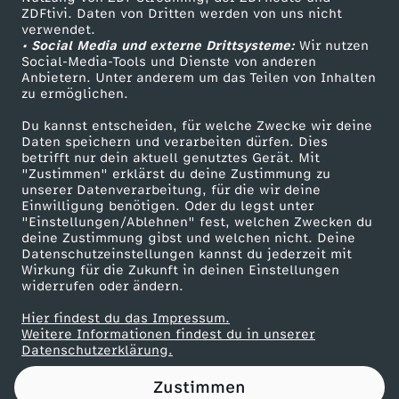
ZDFtivi. Daten von Dritten werden von uns nicht
ä
Das ZDF
verwendet.
• Social Media und externe Drittsysteme:
Wir nutzen
ZDF Unternehmen
h
Social-Media-Tools und Dienste von anderen
Anbietern. Unter anderem um das Teilen von Inhalten
Karriere
zu ermöglichen.
i
Presseportal
Du kannst entscheiden, für welche Zwecke wir deine
ZDF goes Schule
Daten speichern und verarbeiten dürfen. Dies
g
betrifft nur dein aktuell genutztes Gerät. Mit
Werbefernsehen
"Zustimmen" erklärst du deine Zustimmung zu
k
unserer Datenverarbeitung, für die wir deine
Mainzelmännchen
Einwilligung benötigen. Oder du legst unter
"Einstellungen/Ablehnen" fest, welchen Zwecken du
e
deine Zustimmung gibst und welchen nicht. Deine
Datenschutzeinstellungen kannst du jederzeit mit
Wirkung für die Zukunft in deinen Einstellungen
i
widerrufen oder ändern.
t
Hier findest du das Impressum.
Partner
Weitere Informationen findest du in unserer
Datenschutzerklärung.
"
Zustimmen