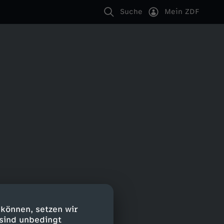
Suche
Mein ZDF
 können, setzen wir
 sind unbedingt