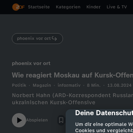
Startseite
Kategorien
Kinder
Live & TV
phoenix vor ort
phoenix vor ort
Wie reagiert Moskau auf Kursk-Offen
Politik
Magazin
informativ
8 Min.
13.08.2024
Norbert Hahn (ARD-Korrespondent Russland
ukrainischen Kursk-Offensive
Deine Datenschut
cmp-dialog-des
Abspielen
Um dir eine optimale W
Cookies und vergleichb