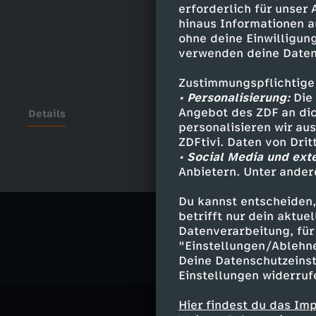
erforderlich für unser
hinaus Informationen a
ohne deine Einwilligung
verwenden deine Daten
Zustimmungspflichtige
• Personalisierung:
Die 
Angebot des ZDF an dic
Details
personalisieren wir au
ZDFtivi. Daten von Dri
• Social Media und ext
Anbietern. Unter ander
Ähnliche 
Du kannst entscheiden,
Politik
Ma
betrifft nur dein aktu
Datenverarbeitung, für 
"Einstellungen/Ablehn
Deine Datenschutzeinst
Einstellungen widerruf
Hier findest du das Im