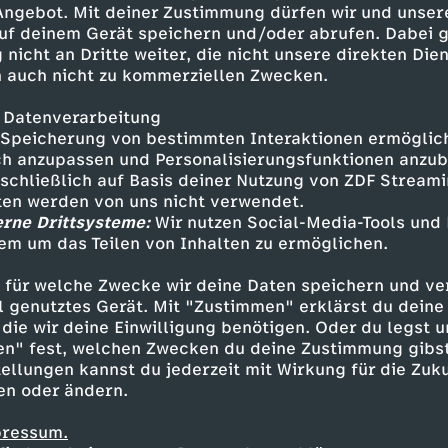
 Angebot. Mit deiner Zustimmung dürfen wir und unser
uf deinem Gerät speichern und/oder abrufen. Dabei 
 nicht an Dritte weiter, die nicht unsere direkten Dien
 auch nicht zu kommerziellen Zwecken.
 Datenverarbeitung
Speicherung von bestimmten Interaktionen ermöglicht
h anzupassen und Personalisierungsfunktionen anzub
sschließlich auf Basis deiner Nutzung von ZDF Stream
tten werden von uns nicht verwendet.
erne Drittsysteme:
Wir nutzen Social-Media-Tools und
em um das Teilen von Inhalten zu ermöglichen.
Inhalte entdecken
 für welche Zwecke wir deine Daten speichern und ver
gazin
informativ
phoenix vor ort
ell genutztes Gerät. Mit "Zustimmen" erklärst du dein
die wir deine Einwilligung benötigen. Oder du legst u
en" fest, welchen Zwecken du deine Zustimmung gibst
ellungen kannst du jederzeit mit Wirkung für die Zuku
en oder ändern.
pressum.