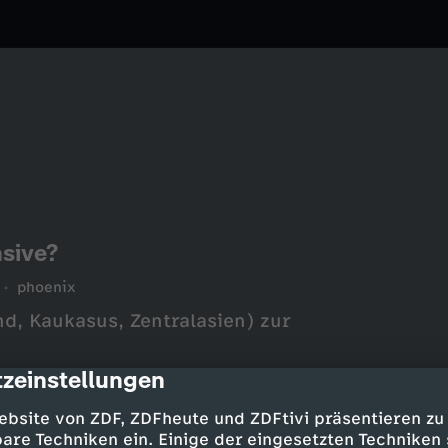
sive?
phoenix
, Kaukasus, Zentralasien) zur
zeinstellungen
cription
ebsite von ZDF, ZDFheute und ZDFtivi präsentieren zu
are Techniken ein. Einige der eingesetzten Techniken