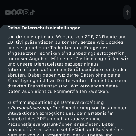
t
s
Deine Datenschutzeinstellungen
cmp-dialog-description
Um dir eine optimale Website von ZDF, ZDFheute und
c
ZDFtivi präsentieren zu können, setzen wir Cookies
und vergleichbare Techniken ein. Einige der
eingesetzten Techniken sind unbedingt erforderlich
h
für unser Angebot. Mit deiner Zustimmung dürfen wir
Mehr ZDF
Service
und unsere Dienstleister darüber hinaus
a
Informationen auf deinem Gerät speichern und/oder
ZDF-Apps
ZDFmitreden
abrufen. Dabei geben wir deine Daten ohne deine
Einwilligung nicht an Dritte weiter, die nicht unsere
f
Smart TV
Kontakt zum ZDF
direkten Dienstleister sind. Wir verwenden deine
Daten auch nicht zu kommerziellen Zwecken.
ZDFtext
Tickets
t
Zustimmungspflichtige Datenverarbeitung
Livestreams
Zuschauerservice
• Personalisierung:
Die Speicherung von bestimmten
s
Sendungen A-Z
Hilfe
Interaktionen ermöglicht uns, dein Erlebnis im
Angebot des ZDF an dich anzupassen und
TV-Programm
Personalisierungsfunktionen anzubieten. Dabei
w
personalisieren wir ausschließlich auf Basis deiner
Nutzung von ZDF Streaming, der ZDFheute und