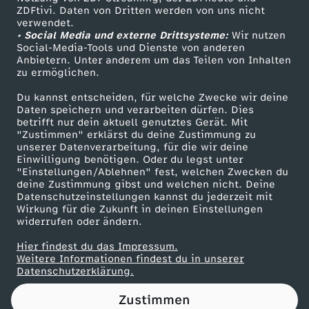
ZDFtivi. Daten von Dritten werden von uns nicht
a
Das ZDF
verwendet.
• Social Media und externe Drittsysteme:
Wir nutzen
ZDF Unternehmen
c
Social-Media-Tools und Dienste von anderen
Anbietern. Unter anderem um das Teilen von Inhalten
Karriere
zu ermöglichen.
h
Presseportal
Du kannst entscheiden, für welche Zwecke wir deine
ZDF goes Schule
Daten speichern und verarbeiten dürfen. Dies
s
betrifft nur dein aktuell genutztes Gerät. Mit
Werbefernsehen
"Zustimmen" erklärst du deine Zustimmung zu
t
unserer Datenverarbeitung, für die wir deine
Mainzelmännchen
Einwilligung benötigen. Oder du legst unter
"Einstellungen/Ablehnen" fest, welchen Zwecken du
u
deine Zustimmung gibst und welchen nicht. Deine
Datenschutzeinstellungen kannst du jederzeit mit
Wirkung für die Zukunft in deinen Einstellungen
m
widerrufen oder ändern.
a
Hier findest du das Impressum.
Partner
Weitere Informationen findest du in unserer
Datenschutzerklärung.
b
Zustimmen