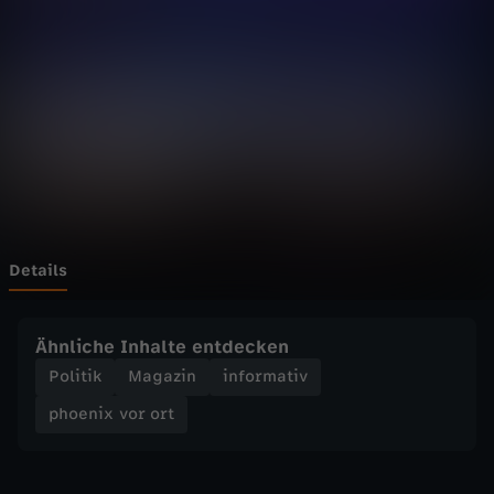
v
o
r
o
r
t
Details
-
Ähnliche Inhalte entdecken
W
Politik
Magazin
informativ
phoenix vor ort
i
r