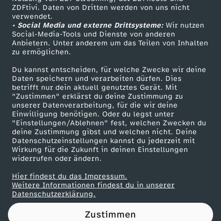
ZDFtivi. Daten von Dritten werden von uns nicht
n
Das ZDF
verwendet.
• Social Media und externe Drittsysteme:
Wir nutzen
ZDF Unternehmen
N
Social-Media-Tools und Dienste von anderen
Anbietern. Unter anderem um das Teilen von Inhalten
Karriere
zu ermöglichen.
e
Presseportal
Du kannst entscheiden, für welche Zwecke wir deine
ZDF goes Schule
Daten speichern und verarbeiten dürfen. Dies
w
betrifft nur dein aktuell genutztes Gerät. Mit
Werbefernsehen
"Zustimmen" erklärst du deine Zustimmung zu
O
unserer Datenverarbeitung, für die wir deine
Mainzelmännchen
Einwilligung benötigen. Oder du legst unter
"Einstellungen/Ablehnen" fest, welchen Zwecken du
r
deine Zustimmung gibst und welchen nicht. Deine
Datenschutzeinstellungen kannst du jederzeit mit
Wirkung für die Zukunft in deinen Einstellungen
l
widerrufen oder ändern.
e
Hier findest du das Impressum.
Partner
Weitere Informationen findest du in unserer
Datenschutzerklärung.
a
Zustimmen