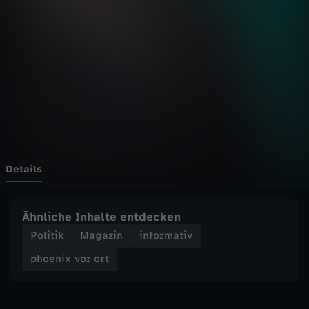
v
o
r
o
r
t
Details
-
Ähnliche Inhalte entdecken
Z
Politik
Magazin
informativ
phoenix vor ort
u
m