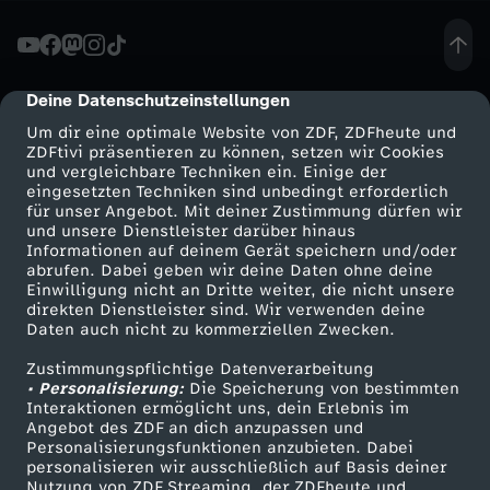
A
n
Deine Datenschutzeinstellungen
cmp-dialog-description
Um dir eine optimale Website von ZDF, ZDFheute und
s
ZDFtivi präsentieren zu können, setzen wir Cookies
und vergleichbare Techniken ein. Einige der
eingesetzten Techniken sind unbedingt erforderlich
c
für unser Angebot. Mit deiner Zustimmung dürfen wir
Mehr ZDF
Service
und unsere Dienstleister darüber hinaus
h
Informationen auf deinem Gerät speichern und/oder
ZDF-Apps
ZDFmitreden
abrufen. Dabei geben wir deine Daten ohne deine
Einwilligung nicht an Dritte weiter, die nicht unsere
l
Smart TV
Kontakt zum ZDF
direkten Dienstleister sind. Wir verwenden deine
Daten auch nicht zu kommerziellen Zwecken.
ZDFtext
Tickets
a
Zustimmungspflichtige Datenverarbeitung
Livestreams
Zuschauerservice
• Personalisierung:
Die Speicherung von bestimmten
g
Sendungen A-Z
Hilfe
Interaktionen ermöglicht uns, dein Erlebnis im
Angebot des ZDF an dich anzupassen und
TV-Programm
Personalisierungsfunktionen anzubieten. Dabei
i
personalisieren wir ausschließlich auf Basis deiner
Nutzung von ZDF Streaming, der ZDFheute und