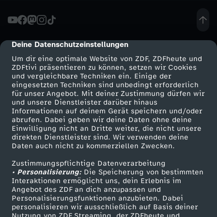
S
t
Deine Datenschutzeinstellungen
cmp-dialog-description
Um dir eine optimale Website von ZDF, ZDFheute und
e
ZDFtivi präsentieren zu können, setzen wir Cookies
und vergleichbare Techniken ein. Einige der
eingesetzten Techniken sind unbedingt erforderlich
i
für unser Angebot. Mit deiner Zustimmung dürfen wir
Mehr ZDF
Service
und unsere Dienstleister darüber hinaus
n
Informationen auf deinem Gerät speichern und/oder
ZDF-Apps
ZDFmitreden
abrufen. Dabei geben wir deine Daten ohne deine
Einwilligung nicht an Dritte weiter, die nicht unsere
m
Smart TV
Kontakt zum ZDF
direkten Dienstleister sind. Wir verwenden deine
Daten auch nicht zu kommerziellen Zwecken.
ZDFtext
Tickets
e
Zustimmungspflichtige Datenverarbeitung
Livestreams
Zuschauerservice
• Personalisierung:
Die Speicherung von bestimmten
i
Sendungen A-Z
Hilfe
Interaktionen ermöglicht uns, dein Erlebnis im
Angebot des ZDF an dich anzupassen und
TV-Programm
Personalisierungsfunktionen anzubieten. Dabei
e
personalisieren wir ausschließlich auf Basis deiner
Nutzung von ZDF Streaming, der ZDFheute und