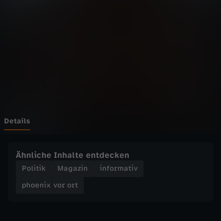
v
o
r
o
r
t
Details
-
Ähnliche Inhalte entdecken
Z
Politik
Magazin
informativ
phoenix vor ort
u
m