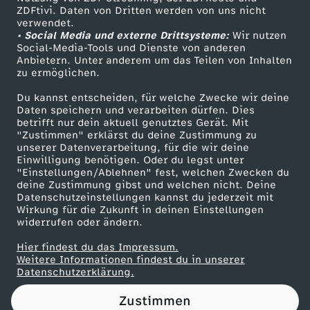
ZDFtivi. Daten von Dritten werden von uns nicht
r
Das ZDF
verwendet.
• Social Media und externe Drittsysteme:
Wir nutzen
ZDF Unternehmen
-
Social-Media-Tools und Dienste von anderen
Anbietern. Unter anderem um das Teilen von Inhalten
Karriere
zu ermöglichen.
B
Presseportal
Du kannst entscheiden, für welche Zwecke wir deine
ZDF goes Schule
Daten speichern und verarbeiten dürfen. Dies
e
betrifft nur dein aktuell genutztes Gerät. Mit
Werbefernsehen
"Zustimmen" erklärst du deine Zustimmung zu
s
unserer Datenverarbeitung, für die wir deine
Mainzelmännchen
Einwilligung benötigen. Oder du legst unter
"Einstellungen/Ablehnen" fest, welchen Zwecken du
u
deine Zustimmung gibst und welchen nicht. Deine
Datenschutzeinstellungen kannst du jederzeit mit
Wirkung für die Zukunft in deinen Einstellungen
c
widerrufen oder ändern.
h
Hier findest du das Impressum.
Partner
Weitere Informationen findest du in unserer
Datenschutzerklärung.
i
Zustimmen