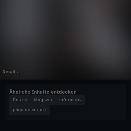
v
o
r
o
r
t
Details
-
Ähnliche Inhalte entdecken
Z
Politik
Magazin
informativ
phoenix vor ort
u
m