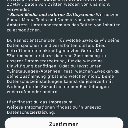
ZDFtivi. Daten von Dritten werden von uns nicht
a
Das ZDF
verwendet.
• Social Media und externe Drittsysteme:
Wir nutzen
ZDF Unternehmen
l
Social-Media-Tools und Dienste von anderen
Anbietern. Unter anderem um das Teilen von Inhalten
Karriere
zu ermöglichen.
n
Presseportal
Du kannst entscheiden, für welche Zwecke wir deine
ZDF goes Schule
Daten speichern und verarbeiten dürfen. Dies
y
betrifft nur dein aktuell genutztes Gerät. Mit
Werbefernsehen
"Zustimmen" erklärst du deine Zustimmung zu
unserer Datenverarbeitung, für die wir deine
Mainzelmännchen
Einwilligung benötigen. Oder du legst unter
"Einstellungen/Ablehnen" fest, welchen Zwecken du
deine Zustimmung gibst und welchen nicht. Deine
Datenschutzeinstellungen kannst du jederzeit mit
Wirkung für die Zukunft in deinen Einstellungen
widerrufen oder ändern.
Hier findest du das Impressum.
Partner
Weitere Informationen findest du in unserer
Datenschutzerklärung.
Zustimmen