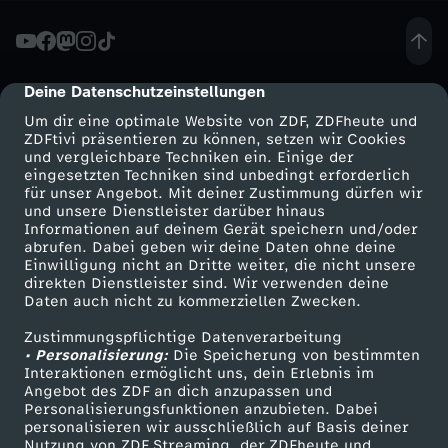
T
o
Deine Datenschutzeinstellungen
cmp-dialog-description
Um dir eine optimale Website von ZDF, ZDFheute und
d
ZDFtivi präsentieren zu können, setzen wir Cookies
und vergleichbare Techniken ein. Einige der
eingesetzten Techniken sind unbedingt erforderlich
v
für unser Angebot. Mit deiner Zustimmung dürfen wir
Mehr ZDF
Service
und unsere Dienstleister darüber hinaus
o
Informationen auf deinem Gerät speichern und/oder
ZDF-Apps
ZDFmitreden
abrufen. Dabei geben wir deine Daten ohne deine
Einwilligung nicht an Dritte weiter, die nicht unsere
n
Smart TV
Kontakt zum ZDF
direkten Dienstleister sind. Wir verwenden deine
Daten auch nicht zu kommerziellen Zwecken.
ZDFtext
Tickets
N
Zustimmungspflichtige Datenverarbeitung
Livestreams
Zuschauerservice
• Personalisierung:
Die Speicherung von bestimmten
a
Sendungen A-Z
Hilfe
Interaktionen ermöglicht uns, dein Erlebnis im
Angebot des ZDF an dich anzupassen und
TV-Programm
Personalisierungsfunktionen anzubieten. Dabei
w
personalisieren wir ausschließlich auf Basis deiner
Nutzung von ZDF Streaming, der ZDFheute und