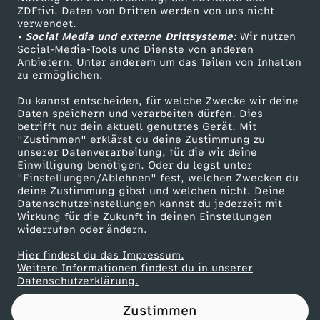
ZDFtivi. Daten von Dritten werden von uns nicht
e
Das ZDF
verwendet.
• Social Media und externe Drittsysteme:
Wir nutzen
ZDF Unternehmen
r
Social-Media-Tools und Dienste von anderen
Anbietern. Unter anderem um das Teilen von Inhalten
Karriere
zu ermöglichen.
L
Presseportal
Du kannst entscheiden, für welche Zwecke wir deine
ZDF goes Schule
Daten speichern und verarbeiten dürfen. Dies
a
betrifft nur dein aktuell genutztes Gerät. Mit
Werbefernsehen
"Zustimmen" erklärst du deine Zustimmung zu
g
unserer Datenverarbeitung, für die wir deine
Mainzelmännchen
Einwilligung benötigen. Oder du legst unter
"Einstellungen/Ablehnen" fest, welchen Zwecken du
e
deine Zustimmung gibst und welchen nicht. Deine
Datenschutzeinstellungen kannst du jederzeit mit
Wirkung für die Zukunft in deinen Einstellungen
h
widerrufen oder ändern.
ä
Hier findest du das Impressum.
Partner
Weitere Informationen findest du in unserer
Datenschutzerklärung.
t
Zustimmen