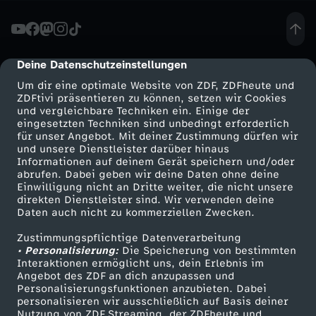
s
p
Deine Datenschutzeinstellungen
cmp-dialog-description
Um dir eine optimale Website von ZDF, ZDFheute und
i
ZDFtivi präsentieren zu können, setzen wir Cookies
und vergleichbare Techniken ein. Einige der
eingesetzten Techniken sind unbedingt erforderlich
t
für unser Angebot. Mit deiner Zustimmung dürfen wir
Mehr ZDF
Service
und unsere Dienstleister darüber hinaus
z
Informationen auf deinem Gerät speichern und/oder
ZDF-Apps
ZDFmitreden
abrufen. Dabei geben wir deine Daten ohne deine
Einwilligung nicht an Dritte weiter, die nicht unsere
u
Smart TV
Kontakt zum ZDF
direkten Dienstleister sind. Wir verwenden deine
Daten auch nicht zu kommerziellen Zwecken.
ZDFtext
Tickets
n
Zustimmungspflichtige Datenverarbeitung
Livestreams
Zuschauerservice
• Personalisierung:
Die Speicherung von bestimmten
g
Sendungen A-Z
Hilfe
Interaktionen ermöglicht uns, dein Erlebnis im
Angebot des ZDF an dich anzupassen und
TV-Programm
Personalisierungsfunktionen anzubieten. Dabei
d
personalisieren wir ausschließlich auf Basis deiner
Nutzung von ZDF Streaming, der ZDFheute und