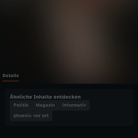
v
o
r
o
r
t
Details
-
Ähnliche Inhalte entdecken
"
Politik
Magazin
informativ
phoenix vor ort
Z
u