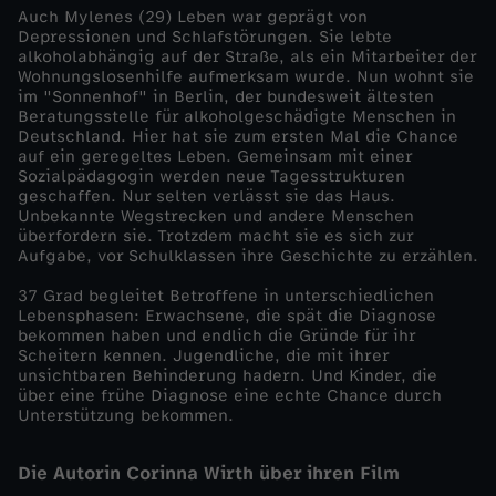
Auch Mylenes (29) Leben war geprägt von
h
Depressionen und Schlafstörungen. Sie lebte
alkoholabhängig auf der Straße, als ein Mitarbeiter der
o
Wohnungslosenhilfe aufmerksam wurde. Nun wohnt sie
im "Sonnenhof" in Berlin, der bundesweit ältesten
Beratungsstelle für alkoholgeschädigte Menschen in
l
Deutschland. Hier hat sie zum ersten Mal die Chance
auf ein geregeltes Leben. Gemeinsam mit einer
Sozialpädagogin werden neue Tagesstrukturen
i
geschaffen. Nur selten verlässt sie das Haus.
Unbekannte Wegstrecken und andere Menschen
m
überfordern sie. Trotzdem macht sie es sich zur
Aufgabe, vor Schulklassen ihre Geschichte zu erzählen.
M
37 Grad begleitet Betroffene in unterschiedlichen
Lebensphasen: Erwachsene, die spät die Diagnose
bekommen haben und endlich die Gründe für ihr
u
Scheitern kennen. Jugendliche, die mit ihrer
unsichtbaren Behinderung hadern. Und Kinder, die
t
über eine frühe Diagnose eine echte Chance durch
Unterstützung bekommen.
t
Die Autorin Corinna Wirth über ihren Film