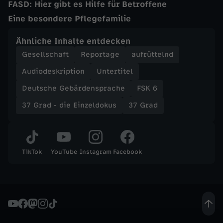
e
FASD: Hier gibt es Hilfe für Betroffene
Eine besondere Pflegefamilie
r
Ähnliche Inhalte entdecken
l
Gesellschaft
Reportage
aufrüttelnd
Audiodeskription
Untertitel
e
Deutsche Gebärdensprache
FSK 6
i
37 Grad - die Einzeldokus
37 Grad
b
TikTok
YouTube
Instagram
Facebook