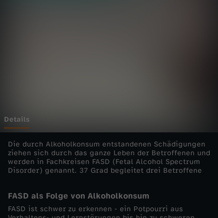
d
i
e
E
i
n
Details
z
Die durch Alkoholkonsum entstandenen Schädigungen
ziehen sich durch das ganze Leben der Betroffenen und
werden in Fachkreisen FASD (Fetal Alcohol Spectrum
e
Disorder) genannt. 37 Grad begleitet drei Betroffene
l
FASD als Folge von Alkoholkonsum
FASD ist schwer zu erkennen - ein Potpourri aus
d
Verhaltens- und Lernstörungen bis hin zu schweren