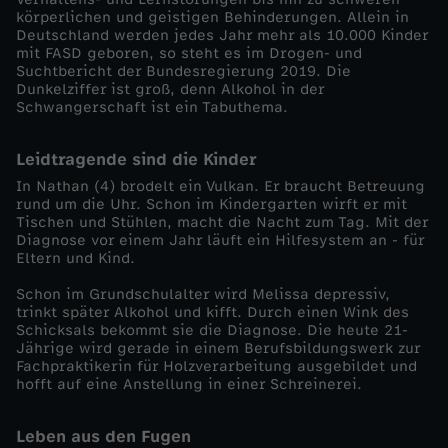
körperlichen und geistigen Behinderungen. Allein in
o
Deutschland werden jedes Jahr mehr als 10.000 Kinder
mit FASD geboren, so steht es im Drogen- und
Suchtbericht der Bundesregierung 2019. Die
k
Dunkelziffer ist groß, denn Alkohol in der
Schwangerschaft ist ein Tabuthema.
u
Leidtragende sind die Kinder
s
In Nathan (4) brodelt ein Vulkan. Er braucht Betreuung
rund um die Uhr. Schon im Kindergarten wirft er mit
Tischen und Stühlen, macht die Nacht zum Tag. Mit der
-
Diagnose vor einem Jahr läuft ein Hilfesystem an - für
Eltern und Kind.
A
Schon im Grundschulalter wird Melissa depressiv,
trinkt später Alkohol und kifft. Durch einen Wink des
l
Schicksals bekommt sie die Diagnose. Die heute 21-
Jährige wird gerade in einem Berufsbildungswerk zur
Fachpraktikerin für Holzverarbeitung ausgebildet und
k
hofft auf eine Anstellung in einer Schreinerei.
o
Leben aus den Fugen