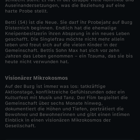
h
Auseinandersetzungen, was die Beziehung auf eine
harte Probe stellt.
e
Betti (54) ist die Neue. Sie darf ihr Probejahr auf Burg
Disternich beginnen. Endlich hat die ehemalige
M
Kneipenbesitzerin ihren Absprung in ein neues Leben
geschafft. Die Singlefrau möchte nicht mehr allein
leben und freut sich auf die vielen Kinder in der
i
Gemeinschaft. Bettis Sohn Max hat sich vor zehn
Jahren das Leben genommen – ein Trauma, das sie bis
t
heute nicht verwunden hat.
b
Visionärer Mikrokosmos
Auf der Burg ist immer was los: tatkräftige
e
Aktionstage, konfliktreiche Gefühlsrunden oder ein
Kulturfest mit Musik und Tanz. Der Film begleitet die
Gemeinschaft über sechs Monate hinweg,
w
dokumentiert die Höhen und Tiefen, porträtiert die
Bewohner und Bewohnerinnen und gibt einen intimen
Einblick in einen visionären Mikrokosmos der
o
Gesellschaft.
h