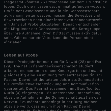
Insgesamt könnten 25 Erwachsene auf dem Grundstück
e
leben. Doch die müssen erst einmal gefunden werden.
Um in der Gemeinschaft und in die Genossenschaft
aufgenommen zu werden, müssen die Bewerber und
B
Bewerberinnen nach einer intensiven Kennenlernzeit
ein Jahr auf Probe überstehen. Danach entscheiden
u
die Mitglieder der Genossenschaft - die Kerngruppe -
über ihre Aufnahme. Zwei Drittel müssen aktiv dafür
sein. Gibt es nur ein Veto, kann die Person nicht
r
einziehen.
g
Leben auf Probe
Dieses Probejahr ist nun rum für Dawid (28) und Eva
-
(29). Eva hat Erziehungswissenschaften studiert,
arbeitet momentan in einem Kindergarten und macht
gleichzeitig eine Ausbildung zur Tanztherapeutin. Ihr
s
Partner Dawid hat die letzten Jahre als Seminarleiter
für Persönlichkeitsentwicklung und Kommunikation
u
gearbeitet. Das Paar ist zusammen mit Evas Tochter
Nuria (4) eingezogen. Die anstehende Entscheidung
über die Aufnahme in die Gemeinschaft zerrt an den
c
Nerven. Eva möchte unbedingt in der Burg bleiben,
aber sie weiß, dass es um ihren Partner Dawid
schlecht steht. Er hat in der Gruppe viele Konflikte und