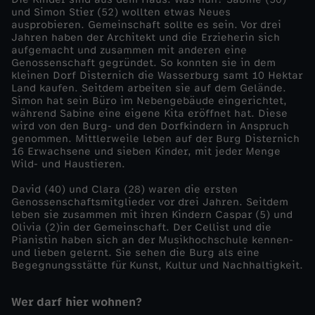
und Simon Stier (52) wollten etwas Neues
o
ausprobieren. Gemeinschaft sollte es sein. Vor drei
Jahren haben der Architekt und die Erzieherin sich
aufgemacht und zusammen mit anderen eine
k
Genossenschaft gegründet. So konnten sie in dem
kleinen Dorf Disternich die Wasserburg samt 10 Hektar
Land kaufen. Seitdem arbeiten sie auf dem Gelände.
u
Simon hat sein Büro im Nebengebäude eingerichtet,
während Sabine eine eigene Kita eröffnet hat. Diese
s
wird von den Burg- und den Dorfkindern in Anspruch
genommen. Mittlerweile leben auf der Burg Disternich
16 Erwachsene und sieben Kinder, mit jeder Menge
-
Wild- und Haustieren.
David (40) und Clara (28) waren die ersten
B
Genossenschaftsmitglieder vor drei Jahren. Seitdem
leben sie zusammen mit ihren Kindern Caspar (5) und
i
Olivia (2)in der Gemeinschaft. Der Cellist und die
Pianistin haben sich an der Musikhochschule kennen-
und lieben gelernt. Sie sehen die Burg als eine
e
Begegnungsstätte für Kunst, Kultur und Nachhaltigkeit.
t
Wer darf hier wohnen?