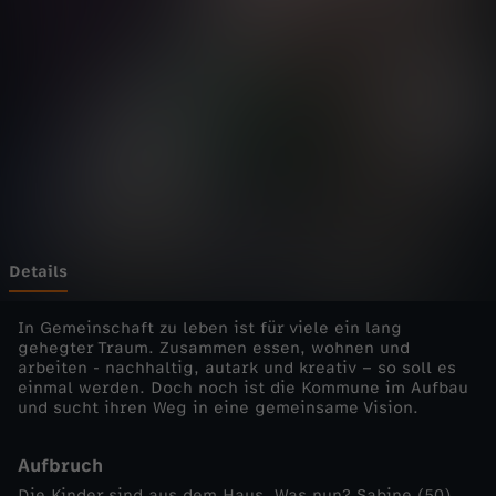
d
i
e
E
i
n
Details
z
In Gemeinschaft zu leben ist für viele ein lang
gehegter Traum. Zusammen essen, wohnen und
arbeiten - nachhaltig, autark und kreativ – so soll es
e
einmal werden. Doch noch ist die Kommune im Aufbau
und sucht ihren Weg in eine gemeinsame Vision.
l
Aufbruch
d
Die Kinder sind aus dem Haus. Was nun? Sabine (50)