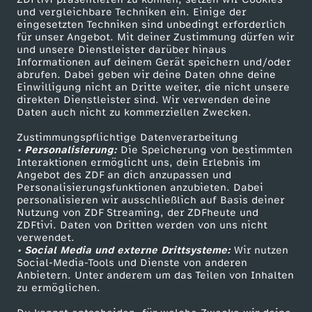
und vergleichbare Techniken ein. Einige der
eingesetzten Techniken sind unbedingt erforderlich
für unser Angebot. Mit deiner Zustimmung dürfen wir
Mehr ZDF
Service
und unsere Dienstleister darüber hinaus
Informationen auf deinem Gerät speichern und/oder
ZDF-Apps
ZDFmitreden
abrufen. Dabei geben wir deine Daten ohne deine
Einwilligung nicht an Dritte weiter, die nicht unsere
Smart TV
Kontakt zum ZDF
direkten Dienstleister sind. Wir verwenden deine
Daten auch nicht zu kommerziellen Zwecken.
ZDFtext
Tickets
Zustimmungspflichtige Datenverarbeitung
Livestreams
Zuschauerservice
• Personalisierung:
Die Speicherung von bestimmten
Sendungen A-Z
Hilfe
Interaktionen ermöglicht uns, dein Erlebnis im
Angebot des ZDF an dich anzupassen und
TV-Programm
Personalisierungsfunktionen anzubieten. Dabei
personalisieren wir ausschließlich auf Basis deiner
Nutzung von ZDF Streaming, der ZDFheute und
ZDFtivi. Daten von Dritten werden von uns nicht
Das ZDF
verwendet.
• Social Media und externe Drittsysteme:
Wir nutzen
ZDF Unternehmen
Social-Media-Tools und Dienste von anderen
Anbietern. Unter anderem um das Teilen von Inhalten
Karriere
zu ermöglichen.
Presseportal