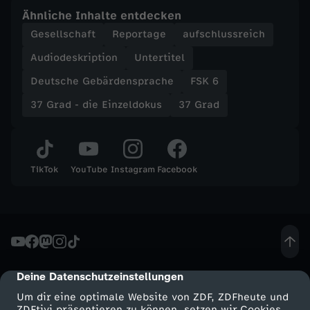
Ähnliche Inhalte entdecken
n
Gesellschaft
Reportage
aufschlussreich
e
Audiodeskription
Untertitel
Deutsche Gebärdensprache
FSK 6
r
37 Grad - die Einzeldokus
37 Grad
TikTok
YouTube
Instagram
Facebook
Deine Datenschutzeinstellungen
cmp-dialog-description
Um dir eine optimale Website von ZDF, ZDFheute und
ZDFtivi präsentieren zu können, setzen wir Cookies