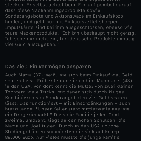
stecken. Er selbst achtet beim Einkauf penibel darauf,
e
dass diese Nachahmungsprodukte sowie
Sonderangebote und Aktionsware im Einkaufskorb
m
landen, und geht nur mit Einkaufszettel shoppen.
Impulskäufe sind bei ihm ausgeschlossen, ebenso wie
teure Markenprodukte. "Ich bin überhaupt nicht geizig.
s
Ich sehe nur nicht ein, für identische Produkte unnötig
viel Geld auszugeben."
p
a
Das Ziel: Ein Vermögen ansparen
Auch Maria (37) weiß, wie sich beim Einkauf viel Geld
sparen lässt. Früher lebten sie und ihr Mann Joel (43)
r
in den USA. Von dort kennt die Mutter von zwei kleinen
Töchtern viele Tricks, mit denen sich durch kluges
e
Kombinieren von Sonderangeboten viel Geld sparen
lässt. Das funktioniert – mit Einschränkungen – auch
hierzulande. "Unser Keller sieht mittlerweile aus wie
r
ein Drogeriemarkt." Dass die Familie jeden Cent
zweimal umdreht, liegt an den hohen Schulden, die
Maria und Joel tilgen. Durch in den USA übliche
Studiengebühren summierten die sich auf knapp
89.000 Euro. Auf vieles musste die junge Familie