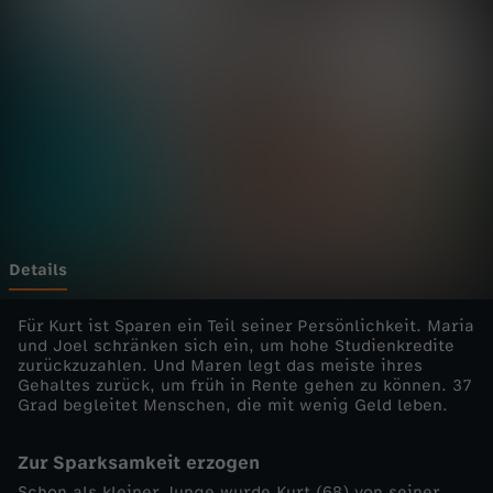
d
i
e
E
i
n
Details
z
Für Kurt ist Sparen ein Teil seiner Persönlichkeit. Maria
und Joel schränken sich ein, um hohe Studienkredite
zurückzuzahlen. Und Maren legt das meiste ihres
e
Gehaltes zurück, um früh in Rente gehen zu können. 37
Grad begleitet Menschen, die mit wenig Geld leben.
l
Zur Sparksamkeit erzogen
d
Schon als kleiner Junge wurde Kurt (68) von seiner