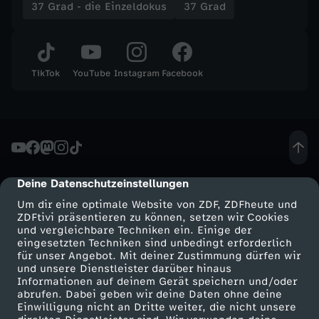
37 Grad - die Einzeldokus
37 Grad
TikTok
YouTube
Instagram
Facebook
Deine Datenschutzeinstellungen
cmp-dialog-description
Um dir eine optimale Website von ZDF, ZDFheute und
ZDFtivi präsentieren zu können, setzen wir Cookies
und vergleichbare Techniken ein. Einige der
eingesetzten Techniken sind unbedingt erforderlich
für unser Angebot. Mit deiner Zustimmung dürfen wir
Mehr ZDF
Service
und unsere Dienstleister darüber hinaus
Informationen auf deinem Gerät speichern und/oder
ZDF-Apps
ZDFmitreden
abrufen. Dabei geben wir deine Daten ohne deine
Einwilligung nicht an Dritte weiter, die nicht unsere
Smart TV
Kontakt zum ZDF