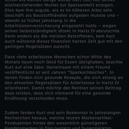
alleinerziehenden Mutter zur Sparsamkeit erzogen.
o
Dies kam ihm zugute, als er im höheren Alter sein
Geschäft als Baustoffhändler aufgeben musste und –
obwohl er früher jahrelang in die
k
Arbeitslosenversicherung eingezahlt hatte – wegen
seiner Selbstständigkeit direkt in Hartz IV abrutschte.
Denn anders als die meisten Betroffenen, kam Kurt
u
auch während dieser finanziell harten Zeit gut mit den
geringen Regelsätzen zurecht.
s
Dass viele arbeitslose Menschen schon Mitte des
Monats kaum noch Geld für Essen übrighaben, brachte
-
Kurt auf eine Idee: Gemeinsam mit einem Freund
veröffentlicht er seit Jahren "Sparkochbücher". In
denen finden sich gesunde Rezepte, die sich streng an
E
den aktuellen Regelsätzen für Arbeitslose in Hartz IV
orientieren. Damit möchte der Rentner seinen Beitrag
x
dazu leisten, dass sich niemand für eine gesunde
Ernährung verschulden muss.
t
Zudem fanden Kurt und sein Bekannter in jahrelangen
Recherchen heraus, welche teuren Markenartikel-
r
Produzenten hinter den wesentlich günstigeren
Handelsmarken in Discountern und Supermärkten