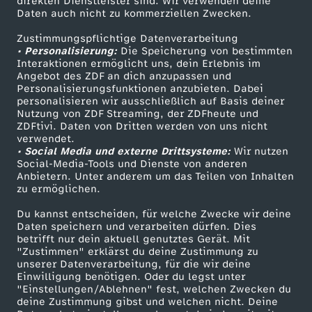
direkten Dienstleister sind. Wir verwenden deine
Daten auch nicht zu kommerziellen Zwecken.
ZDFtext
Tickets
Zustimmungspflichtige Datenverarbeitung
Livestreams
Zuschauerservice
• Personalisierung:
Die Speicherung von bestimmten
Sendungen A-Z
Hilfe
Interaktionen ermöglicht uns, dein Erlebnis im
Angebot des ZDF an dich anzupassen und
TV-Programm
Personalisierungsfunktionen anzubieten. Dabei
personalisieren wir ausschließlich auf Basis deiner
Nutzung von ZDF Streaming, der ZDFheute und
ZDFtivi. Daten von Dritten werden von uns nicht
Das ZDF
verwendet.
• Social Media und externe Drittsysteme:
Wir nutzen
ZDF Unternehmen
Social-Media-Tools und Dienste von anderen
Anbietern. Unter anderem um das Teilen von Inhalten
Karriere
zu ermöglichen.
Presseportal
Du kannst entscheiden, für welche Zwecke wir deine
ZDF goes Schule
Daten speichern und verarbeiten dürfen. Dies
betrifft nur dein aktuell genutztes Gerät. Mit
Werbefernsehen
"Zustimmen" erklärst du deine Zustimmung zu
unserer Datenverarbeitung, für die wir deine
Mainzelmännchen
Einwilligung benötigen. Oder du legst unter
"Einstellungen/Ablehnen" fest, welchen Zwecken du
deine Zustimmung gibst und welchen nicht. Deine