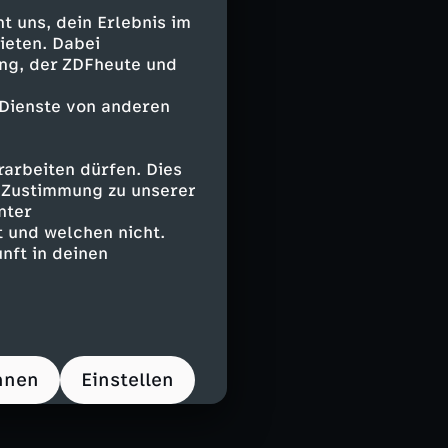
r psychischen
 uns, dein Erlebnis im
". Verschiedene
ieten. Dabei
5 bis 1 Prozent
ing, der ZDFheute und
uf wie
 Dienste von anderen
herapie,
arbeiten dürfen. Dies
ind meist
e Zustimmung zu unserer
ägliches
nter
n wichtiger
 und welchen nicht.
er
nft in deinen
tändige
inem Körper zu
Freundschaften
hnen
Einstellen