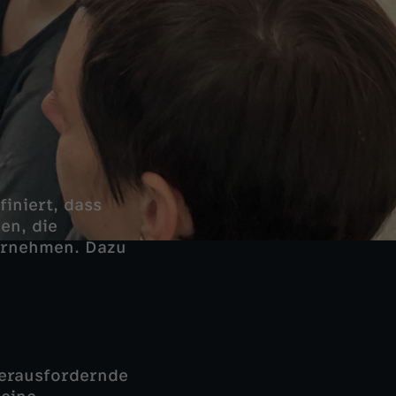
finiert, dass
en, die
ernehmen. Dazu
herausfordernde