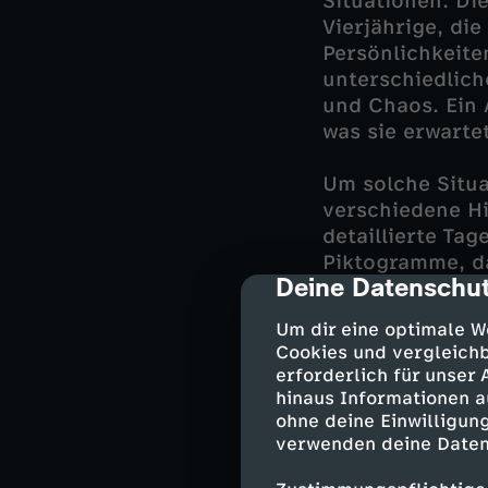
Situationen. Die
Vierjährige, die
Persönlichkeite
unterschiedlich
und Chaos. Ein 
was sie erwarte
Um solche Situa
verschiedene Hi
detaillierte Tag
Piktogramme, da
Deine Datenschut
cmp-dialog-des
können. Seit ih
gefunden, offen
Um dir eine optimale W
Leben im ständ
Cookies und vergleichb
erforderlich für unser
hinaus Informationen a
ohne deine Einwilligung
Psychische E
verwenden deine Daten
In Deutschland l