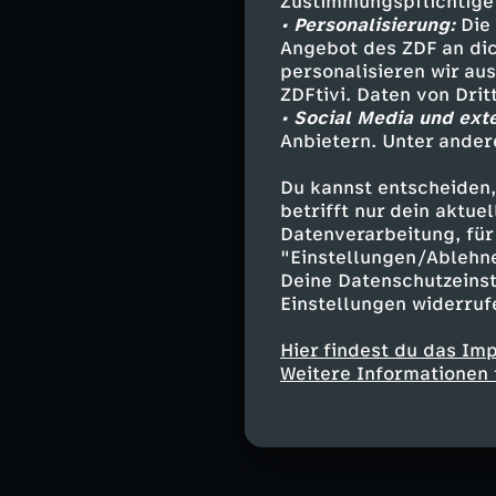
Zustimmungspflichtige
Bundesgesundhe
• Personalisierung:
Die 
Erkrankung. Ein
Angebot des ZDF an dic
Studien gehen f
personalisieren wir au
in der Gesamtbe
ZDFtivi. Daten von Dri
Schizophrenie.
• Social Media und ext
Anbietern. Unter ander
Prof. Dr. Ulric
Du kannst entscheiden,
beschäftigt sic
betrifft nur dein aktu
schwere, trauma
Datenverarbeitung, für 
erträglich zu m
"Einstellungen/Ablehn
Schutzmechanism
Deine Datenschutzeinst
Traumatisierung
Einstellungen widerruf
Persönlichkeitsa
Hier findest du das Im
Weitere Informationen 
"37°" geht der 
sein. Und ob es
zu schließen.