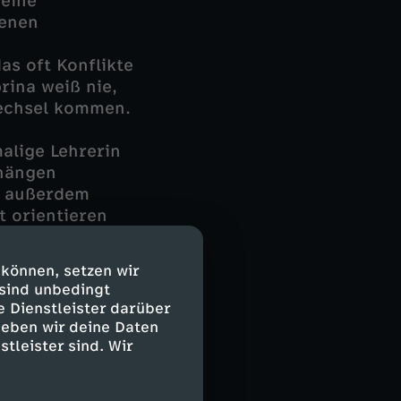
 eine
senen
as oft Konflikte
rina weiß nie,
wechsel kommen.
alige Lehrerin
 hängen
n; außerdem
t orientieren
 einen Weg
gebnis: ein
 können, setzen wir
 sind unbedingt
e Dienstleister darüber
geben wir deine Daten
stleister sind. Wir