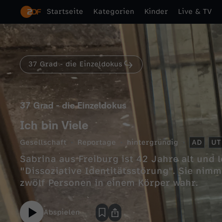
Startseite
Kategorien
Kinder
Live & TV
37 Grad - die Einzeldokus
37 Grad - die Einzeldokus
Ich bin Viele
Gesellschaft
Reportage
hintergründig
AD
UT
Sabrina aus Freiburg ist 42 Jahre alt und 
"Dissoziative Identitätsstörung". Sie nimmt
zwölf Personen in einem Körper wahr.
Abspielen