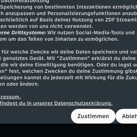
 Datenverarbeitung
itsministerium im Laufe seines Lebens an eine
Speicherung von bestimmten Interaktionen ermöglicht
e davon ist die "Dissoziative Identitätsstörung
h anzupassen und Personalisierungsfunktionen anzub
ür diese Erkrankung von einer Prävalenz von 0,
sschließlich auf Basis deiner Nutzung von ZDF Stream
völkerung aus. Damit tritt sie ähnlich häufig a
tten werden von uns nicht verwendet.
erne Drittsysteme:
Wir nutzen Social-Media-Tools und
em um das Teilen von Inhalten zu ermöglichen.
h Sachsse, Facharzt für Psychiatrie und Psychot
 für welche Zwecke wir deine Daten speichern und ver
h seit 1989 mit dem Krankheitsbild: "Auslöser s
ell genutztes Gerät. Mit "Zustimmen" erklärst du dein
tische Erfahrungen in der Kindheit. Um Unertr
die wir deine Einwilligung benötigen. Oder du legst u
achen, werden diese Erlebnisse abgespalten. Ei
en" fest, welchen Zwecken du deine Zustimmung gibst
us, um zu überleben, der sich bei wiederholt
ellungen kannst du jederzeit mit Wirkung für die Zuku
 jedoch verfestigen kann. So entstehen eigens
en oder ändern.
nteile."
pressum.
findest du in unserer Datenschutzerklärung.
Frage nach, wie es sich anfühlt, zu zwölft in e
 "zu zwölft" überhaupt möglich ist, dauerhaft 
Zustimmen
Able