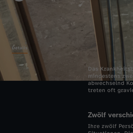
Details
Das Krankheitsb
mindestens zwei
abwechselnd Ko
treten oft grav
Zwölf verschi
Ihre zwölf Pers