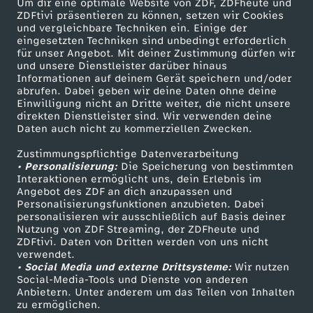
Um dir eine optimale Website von ZDF, ZDFheute und
ZDFtivi präsentieren zu können, setzen wir Cookies
und vergleichbare Techniken ein. Einige der
eingesetzten Techniken sind unbedingt erforderlich
für unser Angebot. Mit deiner Zustimmung dürfen wir
Mehr ZDF
Service
und unsere Dienstleister darüber hinaus
Informationen auf deinem Gerät speichern und/oder
ZDF-Apps
ZDFmitreden
abrufen. Dabei geben wir deine Daten ohne deine
Einwilligung nicht an Dritte weiter, die nicht unsere
Smart TV
Kontakt zum ZDF
direkten Dienstleister sind. Wir verwenden deine
Daten auch nicht zu kommerziellen Zwecken.
ZDFtext
Tickets
Zustimmungspflichtige Datenverarbeitung
Livestreams
Zuschauerservice
• Personalisierung:
Die Speicherung von bestimmten
Sendungen A-Z
Hilfe
Interaktionen ermöglicht uns, dein Erlebnis im
Angebot des ZDF an dich anzupassen und
TV-Programm
Personalisierungsfunktionen anzubieten. Dabei
personalisieren wir ausschließlich auf Basis deiner
Nutzung von ZDF Streaming, der ZDFheute und
ZDFtivi. Daten von Dritten werden von uns nicht
Das ZDF
verwendet.
• Social Media und externe Drittsysteme:
Wir nutzen
ZDF Unternehmen
Social-Media-Tools und Dienste von anderen
Anbietern. Unter anderem um das Teilen von Inhalten
Karriere
zu ermöglichen.