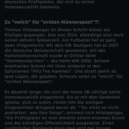
deutschen Profispieler, der sich zu seiner
Homosexualität bekannte.
o
Zu "weich" für "echten Männersport"?!
k
Thomas Hitzlsperger ist diesen Schritt bisher als
Einziger gegangen. Das war 2014, allerdings erst nach
u
seiner aktiven Spielerzeit. Als Fußballer hat er ganz
oben mitgemischt: Mit dem VfB Stuttgart hat er 2007
die deutsche Meisterschaft gewonnen, mit der
s
Nationalmannschaft wurde er Dritter beim
"Sommermärchen" – der Heim-WM 2006. Seinem
-
knallharten Schuss mit links verdankt er den
Spitznamen "Hitz The Hammer". Und straft damit all
jene Lügen, die glauben, Schwule seien zu "weich" für
I
"echten Männersport".
Es dauerte lange, bis sich der heute 38-Jährige seine
n
Homosexualität eingestand. Als er mit dem Gedanken
spielte, sich zu outen, rieten ihm die wenigen
d
Eingeweihten dringend davon ab. "'Du wirst es nicht
aushalten', war ihre Sorge", erinnert sich Hitzlsperger.
"Als Profispieler ist man ohnehin einem enormen Druck
e
und der ständigen Öffentlichkeit ausgesetzt. Einen
zusätzlichen Rucksack muss man erst mal tragen