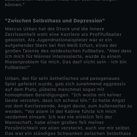
können."
r
A
"Zwischen Selbsthass und Depression"
Marcus Urban hat der Druck und die innere
Zerrissenheit wohl eine Karriere als Profifußballer
b
gekostet. Als Jugendnationalspieler war er ein
aufgehender Stern bei Rot-Weiß Erfurt, eines der
s
großen Talente des ostdeutschen Fußballes. "Aber dass
ich mich für Männer interessierte, wurde zu einem
Riesenproblem für mich. Das darf nicht sein - ich bin
e
Fußballer!"
Urban, der für sein ästhetisches und passgenaues
i
Spiel gefeiert wurde, gab sich zunehmend aggressiv
auf dem Platz, pöbelte manchmal sogar mit
t
homophoben Beleidigungen. "Ich wollte mit keiner
Geste verraten, dass ich schwul bin." Er hatte Angst
vor dem Karriereende, Angst davor, zum Außenseiter zu
s
werden. "Vor allem in der Kabine fühlte ich mich
verdammt einsam. Ich war nie wirklich Teil der
Mannschaft, habe einen großen Teil meiner
f
Persönlichkeit vor allen versteckt, auch vor mir selbst.
Das war ein ständiges Schwanken zwischen Selbsthass