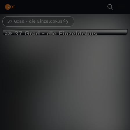
Abspielen
37 Grad - die Einzeldokus
Suche
Zurück
37 Grad
37 Grad - die Einzeldokus
3
ZDF
ZDF
In der Abseitsfalle
Startseite
7
Gesellschaft
Reportage
bewegend
Kategorien
G
Abspielen
r
Kinder
a
Mehr
Live & TV
d
Mein ZDF
-