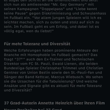
er sogar den Schritt an die Öffentlichkeit und setzt
sich nun als amtierender "Mr. Gay Germany" mit
seinen Kampagnen "Doppelpass" und "Liebe kennt
keine Pause" gegen Diskriminierung und Schwulenhass
im Fußball ein. "Vor allem jungen Spielern will ich es
leichter machen, sich zu outen und stolz auf sich zu
sein. Im Fußball geht es um Erfolg, und dabei ist es
völlig egal, wen du liebst!"
Für mehr Toleranz und Diversität
Welche Erfahrungen haben prominente Akteure der
Branche mit Homophobie im Fußball gemacht? Das
fragt "37°" auch den Ex-Trainer und Technischen
Direktor vom FC St. Pauli, Ewald Lienen, die beiden
Bundesliga-Spieler Christopher Trimmel und Christian
Gentner von Union Berlin sowie den St.-Pauli-Fan und
Sänger der Band Kettcar, Marcus Wiebusch. Wo sehen
sie die Ursachen für die Tabuisierung? Und welche
Ansätze und Signale gibt es aktuell für mehr Toleranz
und Diversität?
37 Grad-Autorin Annette Heinrich über ihren Film