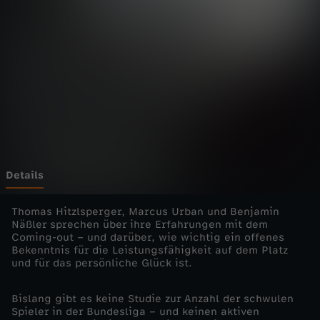
d
Wechseln zu: ZDFheute
i
e
E
i
n
Details
z
Thomas Hitzlsperger, Marcus Urban und Benjamin
Näßler sprechen über ihre Erfahrungen mit dem
Coming-out – und darüber, wie wichtig ein offenes
e
Bekenntnis für die Leistungsfähigkeit auf dem Platz
und für das persönliche Glück ist.
l
Bislang gibt es keine Studie zur Anzahl der schwulen
d
Spieler in der Bundesliga – und keinen aktiven