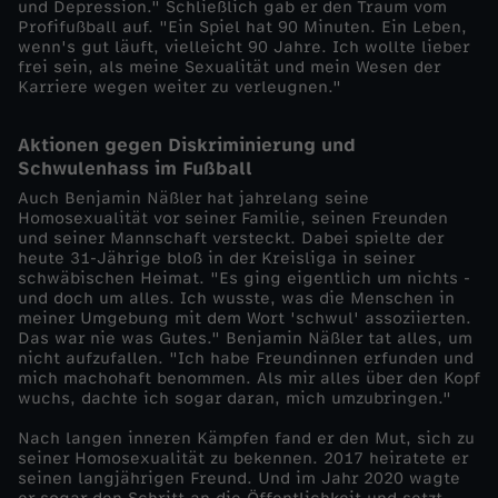
a
und Depression." Schließlich gab er den Traum vom
Profifußball auf. "Ein Spiel hat 90 Minuten. Ein Leben,
wenn's gut läuft, vielleicht 90 Jahre. Ich wollte lieber
l
frei sein, als meine Sexualität und mein Wesen der
Karriere wegen weiter zu verleugnen."
l
Aktionen gegen Diskriminierung und
e
Schwulenhass im Fußball
Auch Benjamin Näßler hat jahrelang seine
Homosexualität vor seiner Familie, seinen Freunden
und seiner Mannschaft versteckt. Dabei spielte der
heute 31-Jährige bloß in der Kreisliga in seiner
schwäbischen Heimat. "Es ging eigentlich um nichts -
und doch um alles. Ich wusste, was die Menschen in
meiner Umgebung mit dem Wort 'schwul' assoziierten.
Das war nie was Gutes." Benjamin Näßler tat alles, um
nicht aufzufallen. "Ich habe Freundinnen erfunden und
mich machohaft benommen. Als mir alles über den Kopf
wuchs, dachte ich sogar daran, mich umzubringen."
Nach langen inneren Kämpfen fand er den Mut, sich zu
seiner Homosexualität zu bekennen. 2017 heiratete er
seinen langjährigen Freund. Und im Jahr 2020 wagte