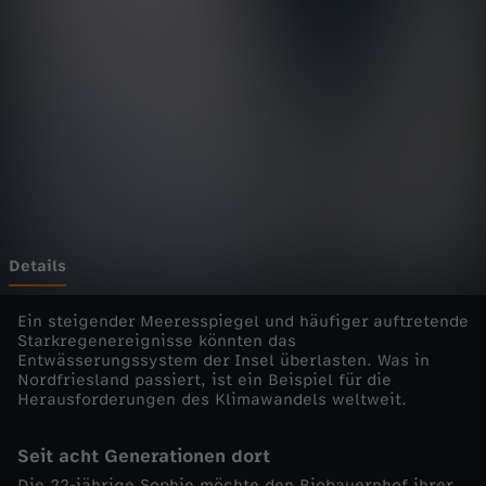
d
Wechseln zu: ZDFheute
i
e
E
i
n
Details
z
Ein steigender Meeresspiegel und häufiger auftretende
Starkregenereignisse könnten das
Entwässerungssystem der Insel überlasten. Was in
e
Nordfriesland passiert, ist ein Beispiel für die
Herausforderungen des Klimawandels weltweit.
l
Seit acht Generationen dort
d
Die 22-jährige Sophie möchte den Biobauernhof ihrer