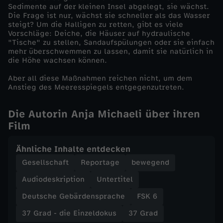
f
Sedimente auf der kleinen Insel abgelegt, sie wächst.
Die Frage ist nur, wächst sie schneller als das Wasser
steigt? Um die Halligen zu retten, gibt es viele
l
Vorschläge: Deiche, die Häuser auf hydraulische
"Tische" zu stellen, Sandaufspülungen oder sie einfach
u
mehr überschwemmen zu lassen, damit sie natürlich in
die Höhe wachsen können.
t
Aber all diese Maßnahmen reichen nicht, um dem
Anstieg des Meeresspiegels entgegenzutreten.
Die Autorin Anja Michaeli über ihren
Film
Ähnliche Inhalte entdecken
Gesellschaft
Reportage
bewegend
Audiodeskription
Untertitel
Deutsche Gebärdensprache
FSK 6
37 Grad - die Einzeldokus
37 Grad