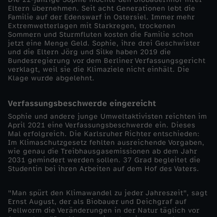
Eltern übernehmen. Seit acht Generationen lebt die
o
Familie auf der Edenswarf in Ostersiel. Immer mehr
Extremwetterlagen mit Starkregen, trockenen
Sommern und Sturmfluten kosten die Familie schon
k
jetzt eine Menge Geld. Sophie, ihre drei Geschwister
und die Eltern Jörg und Silke haben 2019 die
Bundesregierung vor dem Berliner Verfassungsgericht
u
verklagt, weil sie die Klimaziele nicht einhält. Die
Klage wurde abgelehnt.
s
Verfassungsbeschwerde eingereicht
-
Sophie und andere junge Umweltaktivisten reichten im
April 2021 eine Verfassungsbeschwerde ein. Dieses
V
Mal erfolgreich. Die Karlsruher Richter entschieden:
Im Klimaschutzgesetz fehlten ausreichende Vorgaben,
wie genau die Treibhausgasemissionen ab dem Jahr
o
2031 gemindert werden sollen. 37 Grad begleitet die
Studentin bei ihren Arbeiten auf dem Hof des Vaters.
r
"Man spürt den Klimawandel zu jeder Jahreszeit", sagt
Ernst August, der als Biobauer und Deichgraf auf
u
Pellworm die Veränderungen in der Natur täglich vor