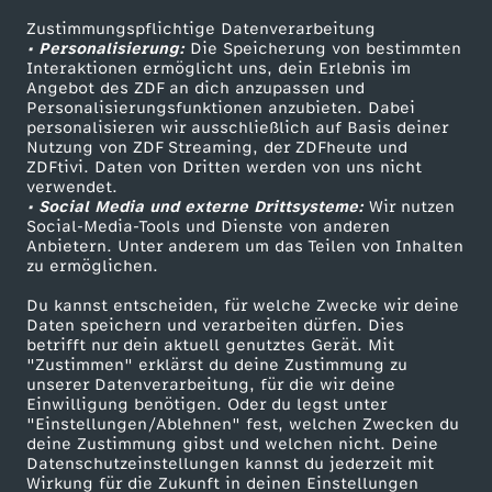
Zustimmungspflichtige Datenverarbeitung
Livestreams
Zuschauerservice
• Personalisierung:
Die Speicherung von bestimmten
Sendungen A-Z
Hilfe
Interaktionen ermöglicht uns, dein Erlebnis im
Angebot des ZDF an dich anzupassen und
TV-Programm
Personalisierungsfunktionen anzubieten. Dabei
personalisieren wir ausschließlich auf Basis deiner
Nutzung von ZDF Streaming, der ZDFheute und
ZDFtivi. Daten von Dritten werden von uns nicht
Das ZDF
verwendet.
• Social Media und externe Drittsysteme:
Wir nutzen
ZDF Unternehmen
Social-Media-Tools und Dienste von anderen
Anbietern. Unter anderem um das Teilen von Inhalten
Karriere
zu ermöglichen.
Presseportal
Du kannst entscheiden, für welche Zwecke wir deine
ZDF goes Schule
Daten speichern und verarbeiten dürfen. Dies
betrifft nur dein aktuell genutztes Gerät. Mit
Werbefernsehen
"Zustimmen" erklärst du deine Zustimmung zu
unserer Datenverarbeitung, für die wir deine
Mainzelmännchen
Einwilligung benötigen. Oder du legst unter
"Einstellungen/Ablehnen" fest, welchen Zwecken du
deine Zustimmung gibst und welchen nicht. Deine
Datenschutzeinstellungen kannst du jederzeit mit
Wirkung für die Zukunft in deinen Einstellungen