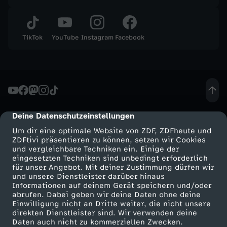
TikTok
YouTube
Instagram
Facebook
Deine Datenschutzeinstellungen
cmp-dialog-description
Um dir eine optimale Website von ZDF, ZDFheute und
ZDFtivi präsentieren zu können, setzen wir Cookies
und vergleichbare Techniken ein. Einige der
eingesetzten Techniken sind unbedingt erforderlich
für unser Angebot. Mit deiner Zustimmung dürfen wir
Mehr ZDF
Service
und unsere Dienstleister darüber hinaus
Informationen auf deinem Gerät speichern und/oder
ZDF-Apps
ZDFmitreden
abrufen. Dabei geben wir deine Daten ohne deine
Einwilligung nicht an Dritte weiter, die nicht unsere
Smart TV
Kontakt zum ZDF
direkten Dienstleister sind. Wir verwenden deine
Daten auch nicht zu kommerziellen Zwecken.
ZDFtext
Tickets