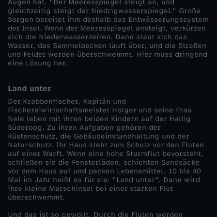
Augen hat. "Der Meeresspiegel steigt an, und
n
gleichzeitig steigt der Niedrigwasserspiegel." Große
Sorgen bereitet ihm deshalb das Entwässerungssystem
der Insel. Wenn der Meeresspiegel ansteigt, verkürzen
s
sich die Niederwasserzeiten. Dann staut sich das
Wasser, das Sammelbecken läuft über, und die Straßen
und Felder werden überschwemmt. Hier muss dringend
d
eine Lösung her.
i
Land unter
Der Krabbenfischer, Kapitän und
e
Fischereiwirtschaftsmeister Holger und seine Frau
Nele leben mit ihren beiden Kindern auf der Hallig
S
Süderoog. Zu ihren Aufgaben gehören der
Küstenschutz, die Gebäudeinstandhaltung und der
Naturschutz. Ihr Haus steht zum Schutz vor den Fluten
i
auf einer Warft. Wenn eine hohe Sturmflut bevorsteht,
schließen sie die Fensterläden, schichten Sandsäcke
vor dem Haus auf und packen Lebensmittel. 10 bis 40
n
Mal im Jahr heißt es für sie: "Land unter". Dann wird
ihre kleine Marschinsel bei einer starken Flut
t
überschwemmt.
Und das ist so gewollt. Durch die Fluten werden