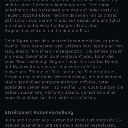
sich in einer Dorfdisco kennengelernt. "Ich habe
o
unheimlich viel getrunken und war auf jeder Party zu
Hause", erzählt Björn. Regina dagegen hat zu dieser
Zeit schon zwei kleine Kinder aus erster Ehe und führt
k
ein Leben voller Verpflichtungen. Trotz aller
Gegensätze werden die beiden ein Paar.
u
Doch Björn lässt das unstete Leben nicht los, er geht
fremd. Trotz der ersten drei Affären hält Regina an ihm
s
fest, macht ihm einen Heiratsantrag. Die beiden bauen
ein Haus, bekommen zwei weitere Kinder. Dann die
böse Überraschung: Regina findet ein zweites Handy
-
mit Nachrichten, die auf eine weitere Affäre
hinweisen. "In dieser Zeit ist mir mit Sicherheit der
Respekt und sämtliche Wertschätzung, die ich meinem
W
Mann gegenüber entgegenbringen möchte, total
abhanden gekommen", so Regina. Und doch bleiben die
i
beiden zusammen, kämpfen darum, gemeinsam eine
neue Grundlage für ihre Liebe zu schaffen.
r
Streitpunkt Rollenverteilung
r
Julia und Holger aus Karben bei Frankfurt sind seit 13
Jahren zusammen und seit neun Jahren verheiratet.