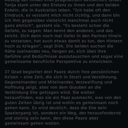
r
Tanja stark unter der Distanz zu ihnen und den beiden
Enkeln, die in Australien leben. "Ich habe oft den
e
Eindruck, er versteht mich nicht richtig, und dann bin
ich ihm gegenüber vielleicht manchmal auch nicht
ganz ehrlich", gesteht sie. "Es besteht schon die
E
Gefahr, zu sagen: Man kennt den anderen, und das
reicht. Sich dann noch mal tiefer in den Partner hinein
zu versetzen, hat auch etwas damit zu tun, den Hintern
h
hoch zu kriegen", sagt Dirk. Die beiden suchen die
Nähe zueinander neu, fangen an, sich über ihre
e
Gefühle und Bedürfnisse auszutauschen und sogar eine
gemeinsame berufliche Perspektive zu entwickeln.
37 Grad begleitet drei Paare durch ihre persönlichen
Krisen – eine Zeit, die sich in Streit und Versöhnung,
Gegeneinander und Miteinander, Verzweiflung und
Hoffnung zeigt, aber von dem Glauben an die
Verbindung Ehe getragen wird. Sie wollen
herausfinden, was sie als Paar ausmacht, was von den
guten Zeiten übrig ist und wohin es gemeinsam noch
gehen kann. Es wird deutlich, dass die Ehe kein
Spaziergang ist, sondern ein Weg, der herausfordernd
und steinig sein kann, den diese Paare aber
gemeinsam gehen wollen.