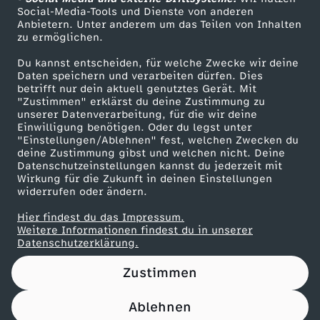
ZDF Unternehmen
Social-Media-Tools und Dienste von anderen
Anbietern. Unter anderem um das Teilen von Inhalten
Karriere
zu ermöglichen.
Presseportal
Du kannst entscheiden, für welche Zwecke wir deine
ZDF goes Schule
Daten speichern und verarbeiten dürfen. Dies
betrifft nur dein aktuell genutztes Gerät. Mit
Werbefernsehen
"Zustimmen" erklärst du deine Zustimmung zu
unserer Datenverarbeitung, für die wir deine
Mainzelmännchen
Einwilligung benötigen. Oder du legst unter
"Einstellungen/Ablehnen" fest, welchen Zwecken du
deine Zustimmung gibst und welchen nicht. Deine
Datenschutzeinstellungen kannst du jederzeit mit
Wirkung für die Zukunft in deinen Einstellungen
widerrufen oder ändern.
Hier findest du das Impressum.
Partner
Weitere Informationen findest du in unserer
Datenschutzerklärung.
Zustimmen
Ablehnen
Nutzungsbedingungen
Datenschutz
Datenschutz-Einstellungen