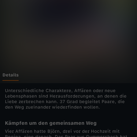
d
i
e
E
i
n
Details
z
Unterschiedliche Charaktere, Affären oder neue
Lebensphasen sind Herausforderungen, an denen die
Liebe zerbrechen kann. 37 Grad begleitet Paare, die
e
den Weg zueinander wiederfinden wollen.
l
Kämpfen um den gemeinsamen Weg
Vier Affären hatte Björn, drei vor der Hochzeit mit
d
Regina, eine danach. Das Paar aus Gummersbach hat