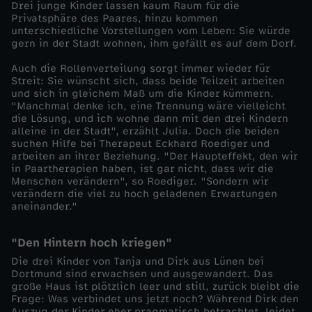
Drei junge Kinder lassen kaum Raum für die
e
Privatsphäre des Paares, hinzu kommen
unterschiedliche Vorstellungen vom Leben: Sie würde
gern in der Stadt wohnen, ihm gefällt es auf dem Dorf.
t
Auch die Rollenverteilung sorgt immer wieder für
t
Streit: Sie wünscht sich, dass beide Teilzeit arbeiten
und sich in gleichem Maß um die Kinder kümmern.
"Manchmal denke ich, eine Trennung wäre vielleicht
e
die Lösung, und ich wohne dann mit den drei Kindern
alleine in der Stadt", erzählt Julia. Doch die beiden
suchen Hilfe bei Therapeut Eckhard Roediger und
n
arbeiten an ihrer Beziehung. "Der Haupteffekt, den wir
in Paartherapien haben, ist gar nicht, dass wir die
u
Menschen verändern", so Roediger. "Sondern wir
verändern die viel zu hoch geladenen Erwartungen
aneinander."
n
"Den Hintern hoch kriegen"
s
Die drei Kinder von Tanja und Dirk aus Lünen bei
Dortmund sind erwachsen und ausgewandert. Das
e
große Haus ist plötzlich leer und still, zurück bleibt die
Frage: Was verbindet uns jetzt noch? Während Dirk den
Auszug der Kinder eher pragmatisch betrachtet, leidet