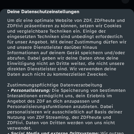
Deine Datenschutzeinstellungen
cmp-dialog-description
Um dir eine optimale Website von ZDF, ZDFheute und
ZDFtivi präsentieren zu können, setzen wir Cookies
und vergleichbare Techniken ein. Einige der
eingesetzten Techniken sind unbedingt erforderlich
für unser Angebot. Mit deiner Zustimmung dürfen wir
Mehr ZDF
Service
und unsere Dienstleister darüber hinaus
Informationen auf deinem Gerät speichern und/oder
ZDF-Apps
ZDFmitreden
abrufen. Dabei geben wir deine Daten ohne deine
Einwilligung nicht an Dritte weiter, die nicht unsere
Smart TV
Kontakt zum ZDF
direkten Dienstleister sind. Wir verwenden deine
Daten auch nicht zu kommerziellen Zwecken.
ZDFtext
Tickets
Zustimmungspflichtige Datenverarbeitung
Livestreams
Zuschauerservice
• Personalisierung:
Die Speicherung von bestimmten
Sendungen A-Z
Hilfe
Interaktionen ermöglicht uns, dein Erlebnis im
Angebot des ZDF an dich anzupassen und
TV-Programm
Personalisierungsfunktionen anzubieten. Dabei
personalisieren wir ausschließlich auf Basis deiner
Nutzung von ZDF Streaming, der ZDFheute und
ZDFtivi. Daten von Dritten werden von uns nicht
Das ZDF
verwendet.
• Social Media und externe Drittsysteme:
Wir nutzen