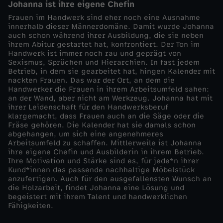
Johanna ist ihre eigene Chefin
h
Frauen im Handwerk sind eher noch eine Ausnahme
innerhalb dieser Männerdomäne. Damit wurde Johanna
auch schon während ihrer Ausbildung, die sie neben
l
ihrem Abitur gestartet hat, konfrontiert. Der Ton im
Handwerk ist immer noch rau und geprägt von
Sexismus, Sprüchen und Hierarchien. In fast jedem
t
Betrieb, in dem sie gearbeitet hat, hingen Kalender mit
nackten Frauen. Das war der Ort, an dem die
-
Handwerker die Frauen in ihrem Arbeitsumfeld sahen:
an der Wand, aber nicht am Werkzeug. Johanna hat mit
ihrer Leidenschaft für den Handwerksberuf
"
klargemacht, dass Frauen auch an die Säge oder die
Fräse gehören. Die Kalender hat sie damals schon
abgehangen, um sich eine angenehmeres
I
Arbeitsumfeld zu schaffen. Mittlerweile ist Johanna
ihre eigene Chefin und Ausbilderin in ihrem Betrieb.
c
Ihre Motivation und Stärke sind es, für jede*n ihrer
Kund*innen das passende nachhaltige Möbelstück
anzufertigen. Auch für den ausgefallensten Wunsch an
h
die Holzarbeit, findet Johanna eine Lösung und
begeistert mit ihrem Talent und handwerklichen
Fähigkeiten.
b