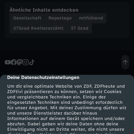
i
Ähnliche Inhalte entdecken
Gesellschaft
Reportage
mitfühlend
n
37Grad #weitererzählt
37 Grad
m
e
i
Deine Datenschutzeinstellungen
n
cmp-dialog-description
Um dir eine optimale Website von ZDF, ZDFheute und
e
ZDFtivi präsentieren zu können, setzen wir Cookies
und vergleichbare Techniken ein. Einige der
eingesetzten Techniken sind unbedingt erforderlich
e
für unser Angebot. Mit deiner Zustimmung dürfen wir
Mehr ZDF
Service
und unsere Dienstleister darüber hinaus
Informationen auf deinem Gerät speichern und/oder
i
ZDF-Apps
ZDFmitreden
abrufen. Dabei geben wir deine Daten ohne deine
Einwilligung nicht an Dritte weiter, die nicht unsere
Smart TV
Kontakt zum ZDF