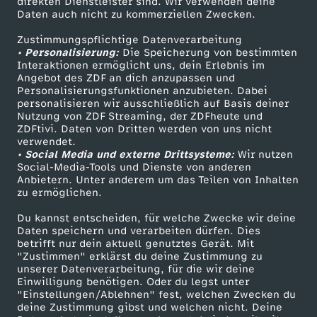
g
direkten Dienstleister sind. Wir verwenden deine
Daten auch nicht zu kommerziellen Zwecken.
ZDFtext
Tickets
e
Zustimmungspflichtige Datenverarbeitung
Livestreams
Zuschauerservice
• Personalisierung:
Die Speicherung von bestimmten
Sendungen A-Z
Hilfe
Interaktionen ermöglicht uns, dein Erlebnis im
n
Angebot des ZDF an dich anzupassen und
TV-Programm
Personalisierungsfunktionen anzubieten. Dabei
e
personalisieren wir ausschließlich auf Basis deiner
Nutzung von ZDF Streaming, der ZDFheute und
ZDFtivi. Daten von Dritten werden von uns nicht
Das ZDF
C
verwendet.
• Social Media und externe Drittsysteme:
Wir nutzen
ZDF Unternehmen
Social-Media-Tools und Dienste von anderen
h
Anbietern. Unter anderem um das Teilen von Inhalten
Karriere
zu ermöglichen.
Presseportal
e
Du kannst entscheiden, für welche Zwecke wir deine
ZDF goes Schule
Daten speichern und verarbeiten dürfen. Dies
f
betrifft nur dein aktuell genutztes Gerät. Mit
Werbefernsehen
"Zustimmen" erklärst du deine Zustimmung zu
unserer Datenverarbeitung, für die wir deine
Mainzelmännchen
i
Einwilligung benötigen. Oder du legst unter
"Einstellungen/Ablehnen" fest, welchen Zwecken du
n
deine Zustimmung gibst und welchen nicht. Deine