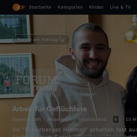
Startseite
Kategorien
Kinder
Live & TV
Forum am Freitag
Arbeit für Geflüchtete
Gesellschaft
Reportage
inspirierend
6
15 M
Im "Kreuzberger Himmel" arbeiten fast au