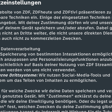
tet bietet ihnen einen Schritt in
zeinstellungen
cription
rojekt des Vereins "be an angel".
ebsite von ZDF, ZDFheute und ZDFtivi präsentieren zu
are Techniken ein. Einige der eingesetzten Techniken
 Angebot. Mit deiner Zustimmung dürfen wir und unser
uf deinem Gerät speichern und/oder abrufen. Dabei 
 nicht an Dritte weiter, die nicht unsere direkten Dien
 auch nicht zu kommerziellen Zwecken.
 Datenverarbeitung
Speicherung von bestimmten Interaktionen ermöglicht
Gründer des Vereins ist der Journalist Andreas 
h anzupassen und Personalisierungsfunktionen anzub
sschließlich auf Basis deiner Nutzung von ZDF Stream
d von "be an angel". Das Restaurant will zude
tten werden von uns nicht verwendet.
schen der hiesigen Gesellschaft und den Zuge
erne Drittsysteme:
Wir nutzen Social-Media-Tools und
em um das Teilen von Inhalten zu ermöglichen.
 für welche Zwecke wir deine Daten speichern und ver
ell genutztes Gerät. Mit "Zustimmen" erklärst du dein
die wir deine Einwilligung benötigen. Oder du legst u
Inhalte entdecken
en" fest, welchen Zwecken du deine Zustimmung gibst
ellungen kannst du jederzeit mit Wirkung für die Zuku