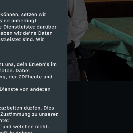
 können, setzen wir
 sind unbedingt
e Dienstleister darüber
geben wir deine Daten
stleister sind. Wir
 uns, dein Erlebnis im
Tölke, er ist
ieten. Dabei
ing, der ZDFheute und
m eine
wanderten
 Dienste von anderen
arbeiten dürfen. Dies
e Zustimmung zu unserer
nter
 und welchen nicht.
nft in deinen