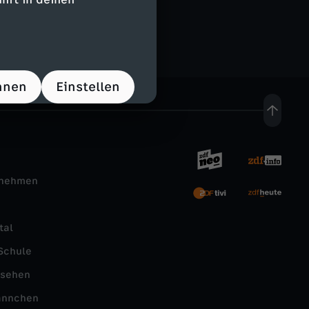
m Freitag
hnen
Einstellen
rnehmen
tal
Schule
nsehen
ännchen