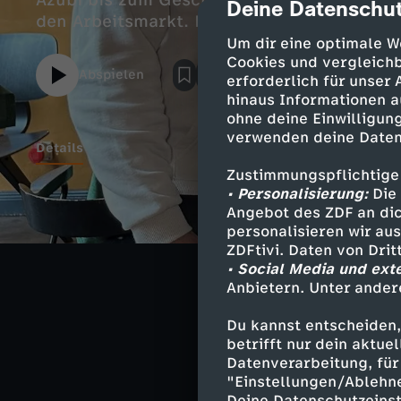
Azubi bis zum Geschäftsführer. Diese Arbei
Deine Datenschut
cmp-dialog-des
den Arbeitsmarkt. Das Restaurant ist ein P
Um dir eine optimale W
Cookies und vergleichb
Abspielen
erforderlich für unser
hinaus Informationen a
ohne deine Einwilligung
verwenden deine Daten
Details
Zustimmungspflichtige
• Personalisierung:
Die 
Ideengeber und 
Angebot des ZDF an dic
personalisieren wir au
auch im Vorstan
ZDFtivi. Daten von Dri
Verbindung zwi
• Social Media und ext
schaffen.
Anbietern. Unter ander
Du kannst entscheiden,
betrifft nur dein aktu
Datenverarbeitung, für 
Ähnliche 
"Einstellungen/Ablehn
Deine Datenschutzeinst