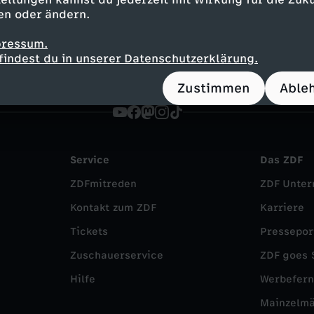
t
Reportage
inspirierend
FSK 6
Forum a
en oder ändern.
pressum.
findest du in unserer Datenschutzerklärung.
Zustimmen
Able
Service
Das ZDF
ZDFmitreden
ZDF Unte
Kontakt zum ZDF
Karriere
Tickets
Pressepor
Zuschauerservice
ZDF goes 
Hilfe
Werbefer
Mainzelm