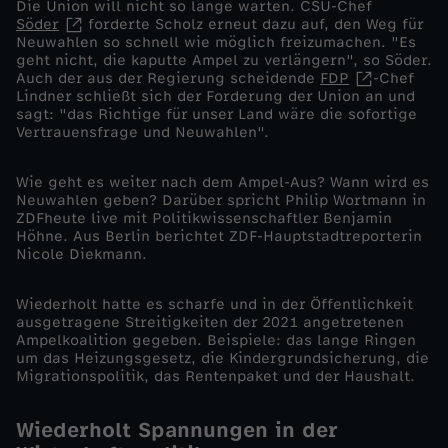
Die Union will nicht so lange warten. CSU-Chef
Söder
forderte Scholz erneut dazu auf, den Weg für
e
Neuwahlen so schnell wie möglich freizumachen. "Es
geht nicht, die kaputte Ampel zu verlängern", so Söder.
Auch der aus der Regierung scheidende
FDP
-Chef
h
Lindner schließt sich der Forderung der Union an und
sagt: "das Richtige für unser Land wäre die sofortige
t
Vertrauensfrage und Neuwahlen".
e
Wie geht es weiter nach dem Ampel-Aus? Wann wird es
Neuwahlen geben? Darüber spricht Philip Wortmann in
ZDFheute live mit Politikwissenschaftler Benjamin
s
Höhne. Aus Berlin berichtet ZDF-Hauptstadtreporterin
Nicole Diekmann.
w
Wiederholt hatte es scharfe und in der Öffentlichkeit
e
ausgetragene Streitigkeiten der 2021 angetretenen
Ampelkoalition gegeben. Beispiele: das lange Ringen
um das Heizungsgesetz, die Kindergrundsicherung, die
i
Migrationspolitik, das Rentenpaket und der Haushalt.
t
Wiederholt Spannungen in der