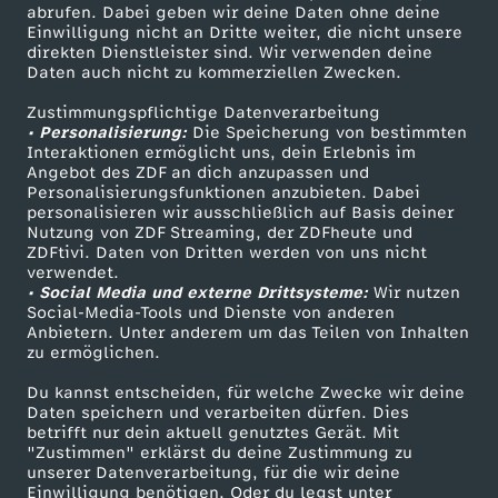
ZDF-Apps
ZDFmitreden
abrufen. Dabei geben wir deine Daten ohne deine
Einwilligung nicht an Dritte weiter, die nicht unsere
Smart TV
Kontakt zum ZDF
direkten Dienstleister sind. Wir verwenden deine
Daten auch nicht zu kommerziellen Zwecken.
ZDFtext
Tickets
Zustimmungspflichtige Datenverarbeitung
Livestreams
Zuschauerservice
• Personalisierung:
Die Speicherung von bestimmten
Sendungen A-Z
Hilfe
Interaktionen ermöglicht uns, dein Erlebnis im
Angebot des ZDF an dich anzupassen und
TV-Programm
Personalisierungsfunktionen anzubieten. Dabei
personalisieren wir ausschließlich auf Basis deiner
Nutzung von ZDF Streaming, der ZDFheute und
ZDFtivi. Daten von Dritten werden von uns nicht
Das ZDF
verwendet.
• Social Media und externe Drittsysteme:
Wir nutzen
ZDF Unternehmen
Social-Media-Tools und Dienste von anderen
Anbietern. Unter anderem um das Teilen von Inhalten
Karriere
zu ermöglichen.
Presseportal
Du kannst entscheiden, für welche Zwecke wir deine
ZDF goes Schule
Daten speichern und verarbeiten dürfen. Dies
betrifft nur dein aktuell genutztes Gerät. Mit
Werbefernsehen
"Zustimmen" erklärst du deine Zustimmung zu
unserer Datenverarbeitung, für die wir deine
Mainzelmännchen
Einwilligung benötigen. Oder du legst unter