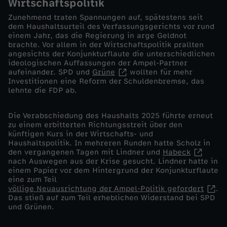
Wirtschaftspolitik
e
Zunehmend traten Spannungen auf, spätestens seit
dem Haushaltsurteil des Verfassungsgerichts vor rund
r
einem Jahr, das die Regierung in arge Geldnot
brachte. Vor allem in der Wirtschaftspolitik prallten
angesichts der Konjunkturflaute die unterschiedlichen
n
ideologischen Auffassungen der Ampel-Partner
aufeinander. SPD und
Grüne
wollten für mehr
Investitionen eine Reform der Schuldenbremse, das
a
lehnte die FDP ab.
c
Die Verabschiedung des Haushalts 2025 führte erneut
zu einem erbitterten Richtungsstreit über den
h
künftigen Kurs in der Wirtschafts- und
Haushaltspolitik. In mehreren Runden hatte Scholz in
den vergangenen Tagen mit Lindner und
Habeck
d
nach Auswegen aus der Krise gesucht. Lindner hatte in
einem Papier vor dem Hintergrund der Konjunkturflaute
e
eine zum Teil
völlige Neuausrichtung der Ampel-Politik gefordert
.
Das stieß auf zum Teil erheblichen Widerstand bei SPD
m
und Grünen.