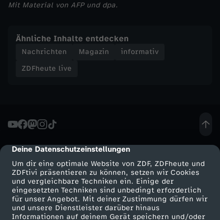
A
Mit Material von AFP und dpa.
m
Ähnliche Inhalte entdecken
p
Nachrichten
Magazin
informativ
ZDFheute live
e
l
-
A
Deine Datenschutzeinstellungen
cmp-dialog-description
Um dir eine optimale Website von ZDF, ZDFheute und
u
ZDFtivi präsentieren zu können, setzen wir Cookies
und vergleichbare Techniken ein. Einige der
s
eingesetzten Techniken sind unbedingt erforderlich
für unser Angebot. Mit deiner Zustimmung dürfen wir
Mehr ZDF
Service
und unsere Dienstleister darüber hinaus
?
Informationen auf deinem Gerät speichern und/oder