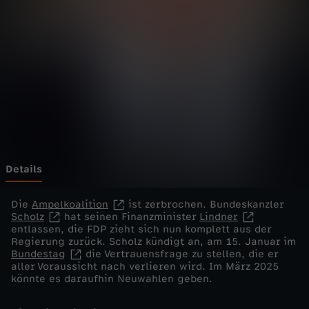
e
l
i
v
e
-
Details
W
Die
Ampelkoalition
ist zerbrochen. Bundeskanzler
Scholz
hat seinen Finanzminister
Lindner
entlassen, die FDP zieht sich nun komplett aus der
i
Regierung zurück. Scholz kündigt an, am 15. Januar im
Bundestag
die Vertrauensfrage zu stellen, die er
e
aller Voraussicht nach verlieren wird. Im März 2025
könnte es daraufhin Neuwahlen geben.
g