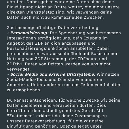
ZDF-Apps
ZDFmitreden
abrufen. Dabei geben wir deine Daten ohne deine
Einwilligung nicht an Dritte weiter, die nicht unsere
Smart TV
Kontakt zum ZDF
direkten Dienstleister sind. Wir verwenden deine
Daten auch nicht zu kommerziellen Zwecken.
ZDFtext
Tickets
Zustimmungspflichtige Datenverarbeitung
Livestreams
Zuschauerservice
• Personalisierung:
Die Speicherung von bestimmten
Sendungen A-Z
Hilfe
Interaktionen ermöglicht uns, dein Erlebnis im
Angebot des ZDF an dich anzupassen und
TV-Programm
Personalisierungsfunktionen anzubieten. Dabei
personalisieren wir ausschließlich auf Basis deiner
Nutzung von ZDF Streaming, der ZDFheute und
ZDFtivi. Daten von Dritten werden von uns nicht
Das ZDF
verwendet.
• Social Media und externe Drittsysteme:
Wir nutzen
ZDF Unternehmen
Social-Media-Tools und Dienste von anderen
Anbietern. Unter anderem um das Teilen von Inhalten
Karriere
zu ermöglichen.
Presseportal
Du kannst entscheiden, für welche Zwecke wir deine
ZDF goes Schule
Daten speichern und verarbeiten dürfen. Dies
betrifft nur dein aktuell genutztes Gerät. Mit
Werbefernsehen
"Zustimmen" erklärst du deine Zustimmung zu
unserer Datenverarbeitung, für die wir deine
Mainzelmännchen
Einwilligung benötigen. Oder du legst unter