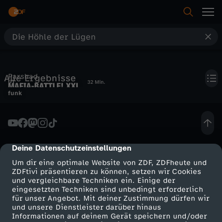
S
u
Parshad
Alle Ergebnisse
c
UT
32 Min.
MAFIA-BATTLE! XXL
funk
Weihnachtsspecial zum
h
Mitraten!
e
Deine Datenschutzeinstellungen
cmp-dialog-description
Um dir eine optimale Website von ZDF, ZDFheute und
ZDFtivi präsentieren zu können, setzen wir Cookies
und vergleichbare Techniken ein. Einige der
eingesetzten Techniken sind unbedingt erforderlich
für unser Angebot. Mit deiner Zustimmung dürfen wir
Mehr ZDF
Service
und unsere Dienstleister darüber hinaus
Informationen auf deinem Gerät speichern und/oder