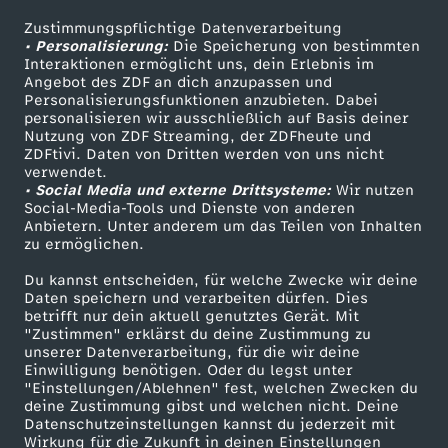
e
'
a
e
r
n
7
H
e
-
i
c
a
i
k
Zustimmungspflichtige Datenverarbeitung
Livestreams
Zuschauerservice
n
s
r
• Personalisierung:
r
i
Die Speicherung von bestimmten
R
–
a
Sendungen A-Z
Hilfe
s
F
c
Interaktionen ermöglicht uns, dein Erlebnis im
h
s
n
s
Angebot des ZDF an dich anzupassen und
X
G
t
TV-Programm
w
n
o
Personalisierungsfunktionen anzubieten. Dabei
P
u
-
a
h
t
personalisieren wir ausschließlich auf Basis deiner
i
z
o
Y
u
e
Nutzung von ZDF Streaming, der ZDFheute und
a
t
y
o
s
ZDFtivi. Daten von Dritten werden von uns nicht
d
m
t
Das ZDF
s
e
n
verwendet.
.
i
n
• Social Media und externe Drittsysteme:
c
e
a
Wir nutzen
ZDF Unternehmen
l
b
i
i
!
Social-Media-Tools und Dienste von anderen
t
l
-
Anbietern. Unter anderem um das Teilen von Inhalten
Karriere
.
d
p
h
r
l
zu ermöglichen.
i
a
e
l
Presseportal
L
d
D
.
e
r
Du kannst entscheiden, für welche Zwecke wir deine
e
v
e
ZDF goes Schule
z
u
Daten speichern und verarbeiten dürfen. Dies
t
i
e
o
e
betrifft nur dein aktuell genutztes Gerät. Mit
Werbefernsehen
U
t
o
"Zustimmen" erklärst du deine Zustimmung zu
n
i
e
ä
e
unserer Datenverarbeitung, für die wir deine
Mainzelmännchen
b
k
r
Einwilligung benötigen. Oder du legst unter
n
o
f
!
e
"Einstellungen/Ablehnen" fest, welchen Zwecken du
i
g
v
deine Zustimmung gibst und welchen nicht. Deine
e
u
J
g
M
i
Datenschutzeinstellungen kannst du jederzeit mit
w
Wirkung für die Zukunft in deinen Einstellungen