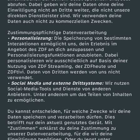
ZDF-Apps
ZDFmitreden
abrufen. Dabei geben wir deine Daten ohne deine
Wechseln zu: ZDFheute
Einwilligung nicht an Dritte weiter, die nicht unsere
Smart TV
Kontakt zum ZDF
direkten Dienstleister sind. Wir verwenden deine
Daten auch nicht zu kommerziellen Zwecken.
ZDFtext
Tickets
Zustimmungspflichtige Datenverarbeitung
Livestreams
Zuschauerservice
• Personalisierung:
Die Speicherung von bestimmten
Sendungen A-Z
Hilfe
Interaktionen ermöglicht uns, dein Erlebnis im
Angebot des ZDF an dich anzupassen und
TV-Programm
Personalisierungsfunktionen anzubieten. Dabei
personalisieren wir ausschließlich auf Basis deiner
Nutzung von ZDF Streaming, der ZDFheute und
ZDFtivi. Daten von Dritten werden von uns nicht
Das ZDF
verwendet.
• Social Media und externe Drittsysteme:
Wir nutzen
ZDF Unternehmen
Social-Media-Tools und Dienste von anderen
Anbietern. Unter anderem um das Teilen von Inhalten
Karriere
zu ermöglichen.
Presseportal
Du kannst entscheiden, für welche Zwecke wir deine
ZDF goes Schule
Daten speichern und verarbeiten dürfen. Dies
betrifft nur dein aktuell genutztes Gerät. Mit
Werbefernsehen
"Zustimmen" erklärst du deine Zustimmung zu
unserer Datenverarbeitung, für die wir deine
Mainzelmännchen
Einwilligung benötigen. Oder du legst unter