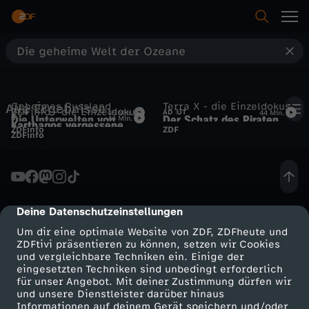
S
Suche
u
Startseite
Geheimes Russland
Terra X - die Einzeldokus
Alle Ergebnisse
c
ZDFinfo - die Einzeldokus
UT
6
AD
UT
45 Min.
44 Min.
Die Unterwelten von
Der Schatz des Piraten
6
44 Min.
Karthagos vergessene
ZDFinfo
ZDF
Wladiwostok
ZDFinfo
Krieger
h
Kategorien
e
Kinder
Deine Datenschutzeinstellungen
cmp-dialog-description
Live & TV
Um dir eine optimale Website von ZDF, ZDFheute und
ZDFtivi präsentieren zu können, setzen wir Cookies
und vergleichbare Techniken ein. Einige der
eingesetzten Techniken sind unbedingt erforderlich
Mein ZDF
für unser Angebot. Mit deiner Zustimmung dürfen wir
Mehr ZDF
Service
und unsere Dienstleister darüber hinaus
Informationen auf deinem Gerät speichern und/oder